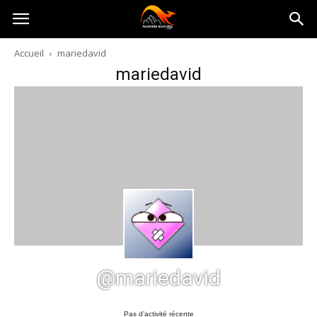
Australia-
Accueil
mariedavid
mariedavid
australie.com
@mariedavid
Pas d’activité récente