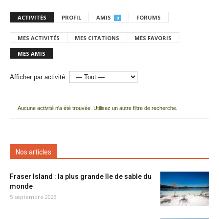
ACTIVITÉS
PROFIL
AMIS
FORUMS
0
MES ACTIVITÉS
MES CITATIONS
MES FAVORIS
MES AMIS
Afficher par activité:
Aucune activité n'a été trouvée. Utilisez un autre filtre de recherche.
Nos articles
Fraser Island : la plus grande île de sable du
monde
5 septembre 2023