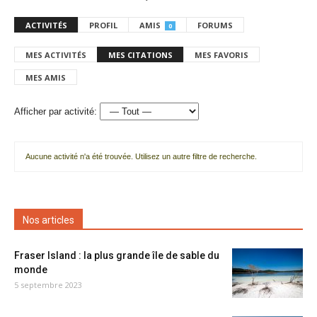
ACTIVITÉS
PROFIL
AMIS
FORUMS
0
MES ACTIVITÉS
MES CITATIONS
MES FAVORIS
MES AMIS
Afficher par activité:
Aucune activité n'a été trouvée. Utilisez un autre filtre de recherche.
Nos articles
Fraser Island : la plus grande île de sable du
monde
5 septembre 2023