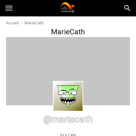
Australia-
Accueil
MarieCath
MarieCath
australie.com
@mariecath
il y a 7 ans