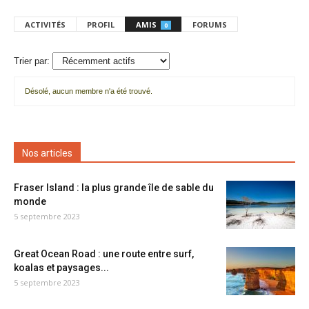
ACTIVITÉS
PROFIL
AMIS
FORUMS
0
Trier par:
Désolé, aucun membre n'a été trouvé.
Mes
amis
Nos articles
Fraser Island : la plus grande île de sable du
monde
5 septembre 2023
Great Ocean Road : une route entre surf,
koalas et paysages...
5 septembre 2023