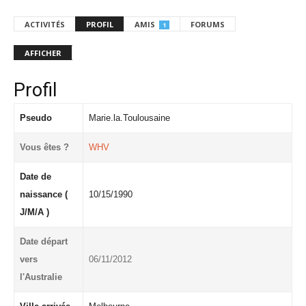
ACTIVITÉS
PROFIL
AMIS
FORUMS
1
AFFICHER
Profil
Pseudo
Marie.la.Toulousaine
Vous êtes ?
WHV
Date de
naissance (
10/15/1990
J/M/A )
Date départ
vers
06/11/2012
l'Australie