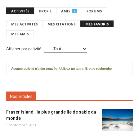
ACTIVITÉS
PROFIL
AMIS
FORUMS
0
MES ACTIVITÉS
MES CITATIONS
MES FAVORIS
MES AMIS
Afficher par activité:
Aucune activité n'a été trouvée. Utilisez un autre filtre de recherche.
Nos articles
Fraser Island : la plus grande île de sable du
monde
5 septembre 2023