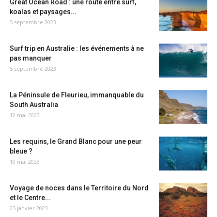
Great Ocean Road : une route entre surf,
koalas et paysages...
5 septembre 2023
Surf trip en Australie : les événements à ne
pas manquer
5 septembre 2023
La Péninsule de Fleurieu, immanquable du
South Australia
12 mai 2023
Les requins, le Grand Blanc pour une peur
bleue ?
10 mai 2023
Voyage de noces dans le Territoire du Nord
et le Centre...
25 janvier 2023