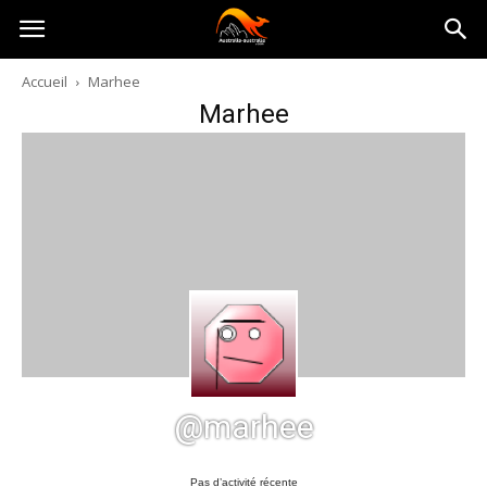
Australia-
Accueil
Marhee
Marhee
australie.com
@marhee
Pas d’activité récente