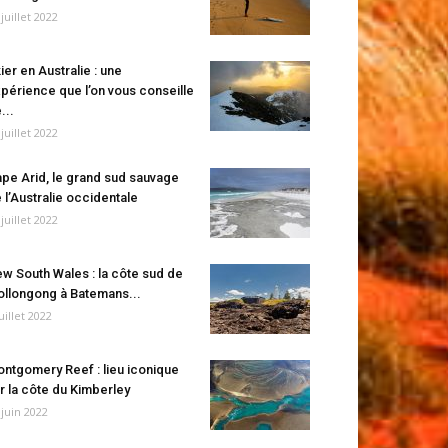
 juillet 2022
ier en Australie : une
périence que l’on vous conseille
...
 juillet 2022
pe Arid, le grand sud sauvage
 l’Australie occidentale
 juillet 2022
w South Wales : la côte sud de
llongong à Batemans...
juillet 2022
ntgomery Reef : lieu iconique
r la côte du Kimberley
 juin 2022