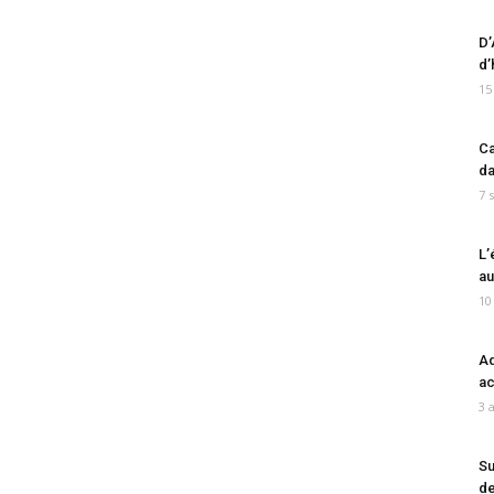
D’
d’
15
Ca
da
7 
L’
au
10
Ad
ac
3 
Su
de