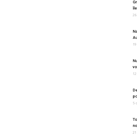
Gr
îl
26
Na
Au
19
Nu
vo
12
De
po
5 
To
no
21