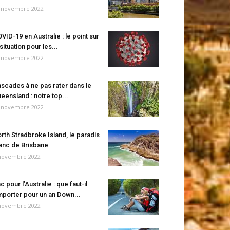
 novembre 2022
VID-19 en Australie : le point sur
 situation pour les...
 novembre 2022
scades à ne pas rater dans le
eensland : notre top...
 novembre 2022
rth Stradbroke Island, le paradis
anc de Brisbane
novembre 2022
c pour l’Australie : que faut-il
porter pour un an Down...
novembre 2022