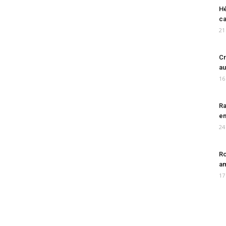
Hé
ca
21
Cr
au
16
Ra
en
24
Ro
am
17