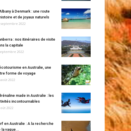
Albany à Denmark : une route
histoire et de joyaux naturels
 septembre 2022
nberra : nos itinéraires de visite
ns la capitale
septembre 2022
écotourisme en Australie, une
tre forme de voyage
 août 2022
rénaline made in Australie : les
tivités incontournables
août 2022
rf en Australie : A la recherche
 la vague...