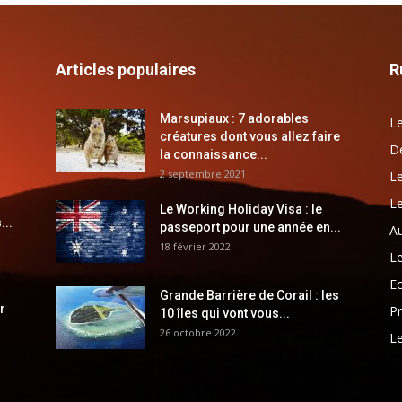
Articles populaires
R
Marsupiaux : 7 adorables
Le
créatures dont vous allez faire
Dé
la connaissance...
2 septembre 2021
Le
Le
Le Working Holiday Visa : le
...
passeport pour une année en...
Au
18 février 2022
Le
E
Grande Barrière de Corail : les
r
Pr
10 îles qui vont vous...
26 octobre 2022
Le