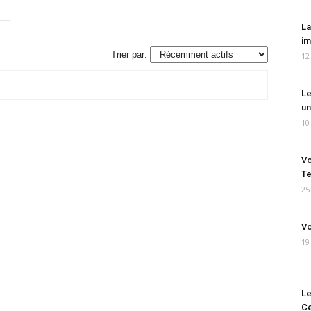
La
im
Trier par:
12
Le
un
10
Vo
Te
25
Vo
19
Le
Ce