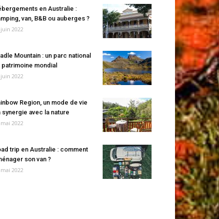
bergements en Australie :
mping, van, B&B ou auberges ?
 juin 2022
adle Mountain : un parc national
 patrimoine mondial
 juin 2022
inbow Region, un mode de vie
 synergie avec la nature
 mai 2022
ad trip en Australie : comment
énager son van ?
 mai 2022