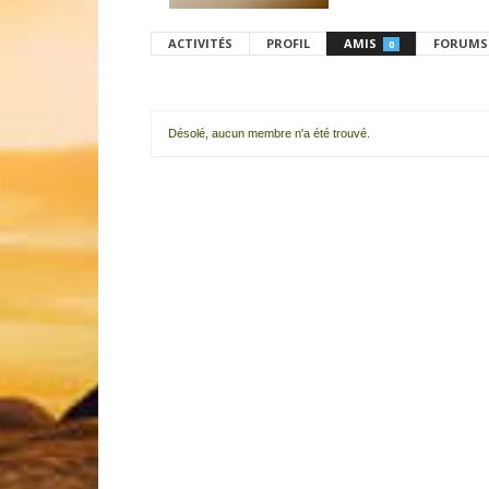
ACTIVITÉS
PROFIL
AMIS
FORUMS
0
Désolé, aucun membre n'a été trouvé.
Mes
amis