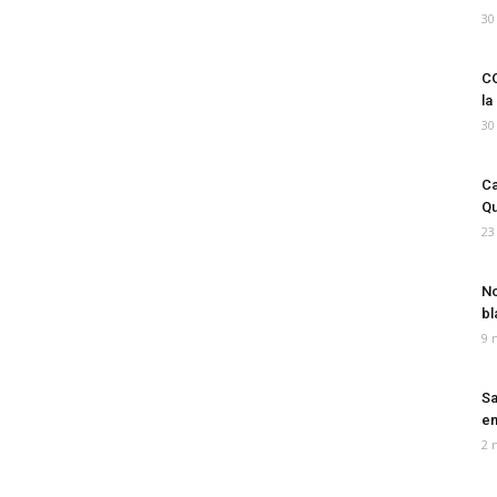
30
CO
la
30
Ca
Qu
23
No
bl
9 
Sa
em
2 