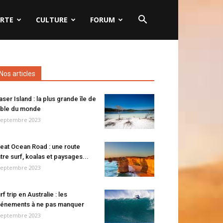
RTE
CULTURE
FORUM
Nos articles
aser Island : la plus grande île de
ble du monde
septembre 2023
eat Ocean Road : une route
tre surf, koalas et paysages...
septembre 2023
rf trip en Australie : les
énements à ne pas manquer
septembre 2023