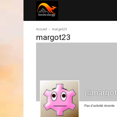
Australia-
Accueil
margot23
australie.com
margot23
@margot
Pas d’activité récente