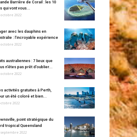
ande Barrière de Corail : les 10
es qui vont vous...
 octobre 2022
ger avec les dauphins en
stralie : l’incroyable expérience
 octobre 2022
its australiennes : 7 lieux que
us n’êtes pas prêt d’oublier...
 octobre 2022
s activités gratuites à Perth,
ur un été coloré et bien...
octobre 2022
wnsville, point stratégique du
rd tropical Queensland
 septembre 2022