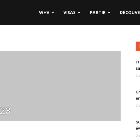
WHV
VISAS
PARTIR
DÉCOUVE
Fr
sa
5 
Gr
en
5 
23
Su
év
5 