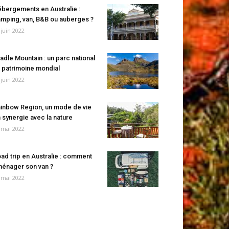
bergements en Australie :
mping, van, B&B ou auberges ?
 juin 2022
adle Mountain : un parc national
 patrimoine mondial
 juin 2022
inbow Region, un mode de vie
 synergie avec la nature
 mai 2022
ad trip en Australie : comment
énager son van ?
 mai 2022