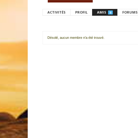
ACTIVITÉS
PROFIL
AMIS
FORUMS
0
Désolé, aucun membre n'a été trouvé.
Mes
amis