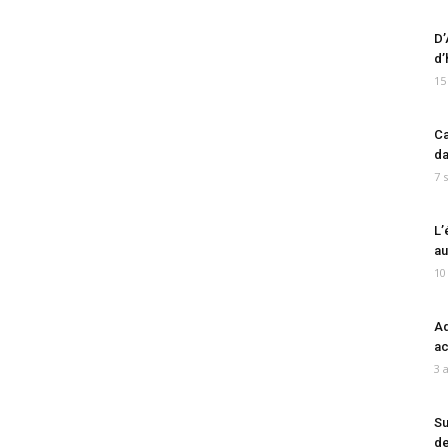
D’
d’
15
Ca
da
7 
L’
au
10
Ad
ac
3 
Su
de