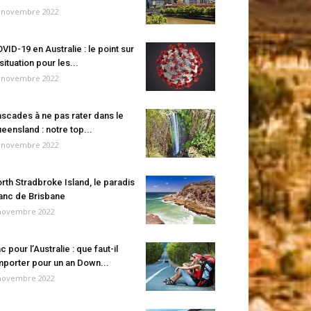
 novembre 2022
VID-19 en Australie : le point sur
 situation pour les...
 novembre 2022
scades à ne pas rater dans le
eensland : notre top...
 novembre 2022
rth Stradbroke Island, le paradis
anc de Brisbane
novembre 2022
c pour l’Australie : que faut-il
porter pour un an Down...
novembre 2022