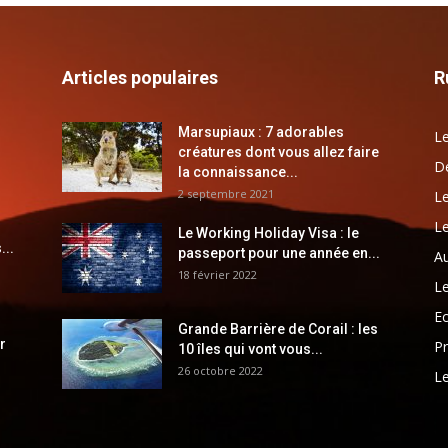
Articles populaires
R
Marsupiaux : 7 adorables
Le
créatures dont vous allez faire
Dé
la connaissance...
2 septembre 2021
Le
Le
Le Working Holiday Visa : le
...
passeport pour une année en...
Au
18 février 2022
Le
E
Grande Barrière de Corail : les
r
Pr
10 îles qui vont vous...
26 octobre 2022
Le