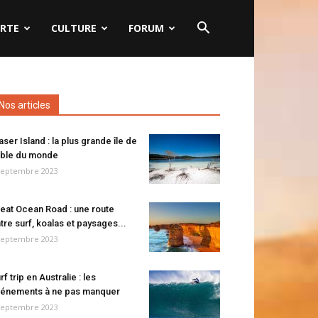
RTE
CULTURE
FORUM
Nos articles
aser Island : la plus grande île de
ble du monde
septembre 2023
eat Ocean Road : une route
tre surf, koalas et paysages...
septembre 2023
rf trip en Australie : les
énements à ne pas manquer
septembre 2023