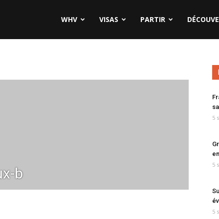
WHV
VISAS
PARTIR
DÉCOUVE
Fr
sa
5 
Gr
en
5 
x-b
Su
év
5 