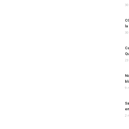
30
CO
la
30
Ca
Qu
23
No
bl
9 
Sa
em
2 