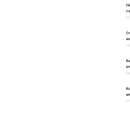
Hé
ca
21
Cr
au
16
Ra
en
24
Ro
am
17