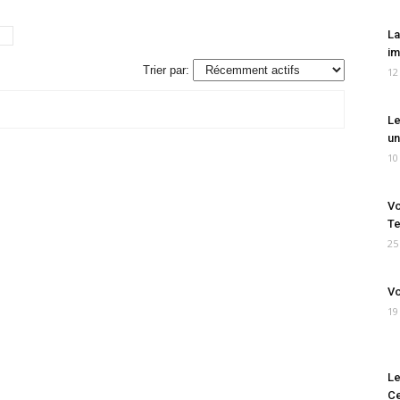
La
im
Trier par:
12
Le
un
10
Vo
Te
25
Vo
19
Le
Ce