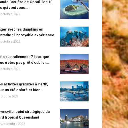
ande Barrière de Corail : les 10
es qui vont vous...
 octobre 2022
ger avec les dauphins en
stralie : l’incroyable expérience
 octobre 2022
its australiennes : 7 lieux que
us n’êtes pas prêt d’oublier...
 octobre 2022
s activités gratuites à Perth,
ur un été coloré et bien...
octobre 2022
wnsville, point stratégique du
rd tropical Queensland
 septembre 2022