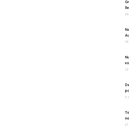
Gr
îl
26
Na
Au
19
Nu
vo
12
De
po
5 
To
no
21