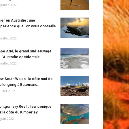
 juillet 2022
ier en Australie : une
périence que l’on vous conseille
...
 juillet 2022
pe Arid, le grand sud sauvage
 l’Australie occidentale
 juillet 2022
w South Wales : la côte sud de
llongong à Batemans...
juillet 2022
ntgomery Reef : lieu iconique
r la côte du Kimberley
 juin 2022