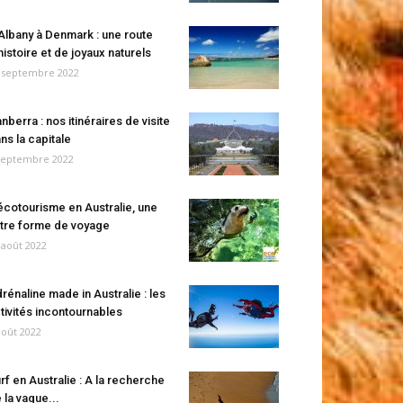
Albany à Denmark : une route
histoire et de joyaux naturels
 septembre 2022
nberra : nos itinéraires de visite
ns la capitale
septembre 2022
écotourisme en Australie, une
tre forme de voyage
 août 2022
rénaline made in Australie : les
tivités incontournables
août 2022
rf en Australie : A la recherche
 la vague...