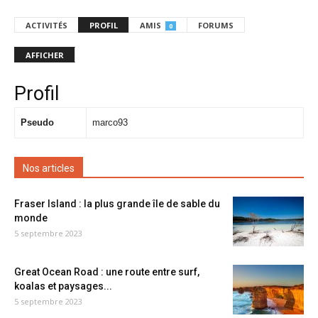
ACTIVITÉS
PROFIL
AMIS
FORUMS
0
AFFICHER
Profil
Pseudo
marco93
Nos articles
Fraser Island : la plus grande île de sable du
monde
5 septembre 2023
Great Ocean Road : une route entre surf,
koalas et paysages...
5 septembre 2023