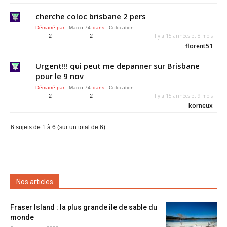
cherche coloc brisbane 2 pers
Démarré par :
Marco-74
dans :
Colocation
il y a 15 années et 8 mois
2
2
florent51
Urgent!!! qui peut me depanner sur Brisbane
pour le 9 nov
Démarré par :
Marco-74
dans :
Colocation
il y a 15 années et 9 mois
2
2
korneux
6 sujets de 1 à 6 (sur un total de 6)
Nos articles
Fraser Island : la plus grande île de sable du
monde