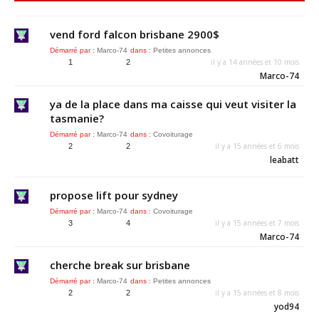
vend ford falcon brisbane 2900$
Démarré par :
Marco-74
dans :
Petites annonces
il y a 14 années et 10 mois
1
2
Marco-74
ya de la place dans ma caisse qui veut visiter la
tasmanie?
Démarré par :
Marco-74
dans :
Covoiturage
il y a 15 années et 6 mois
2
2
leabatt
propose lift pour sydney
Démarré par :
Marco-74
dans :
Covoiturage
il y a 15 années et 7 mois
3
4
Marco-74
cherche break sur brisbane
Démarré par :
Marco-74
dans :
Petites annonces
il y a 15 années et 8 mois
2
2
yod94