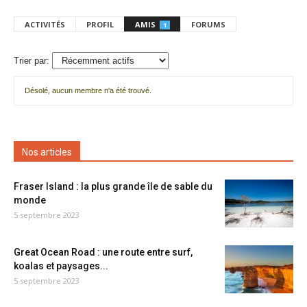
ACTIVITÉS
PROFIL
AMIS
FORUMS
1
Trier par:
Désolé, aucun membre n'a été trouvé.
Mes
amis
Nos articles
Fraser Island : la plus grande île de sable du
monde
5 septembre 2023
Great Ocean Road : une route entre surf,
koalas et paysages...
5 septembre 2023