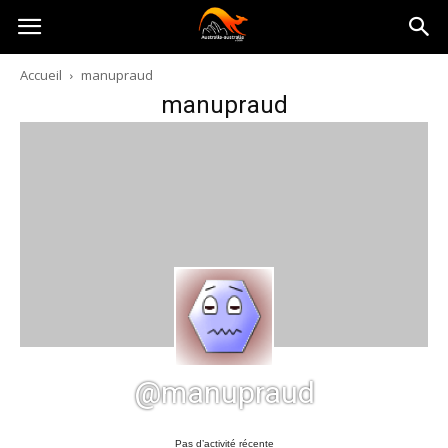
Australia-
Accueil
manupraud
manupraud
australie.com
@manupraud
Pas d’activité récente