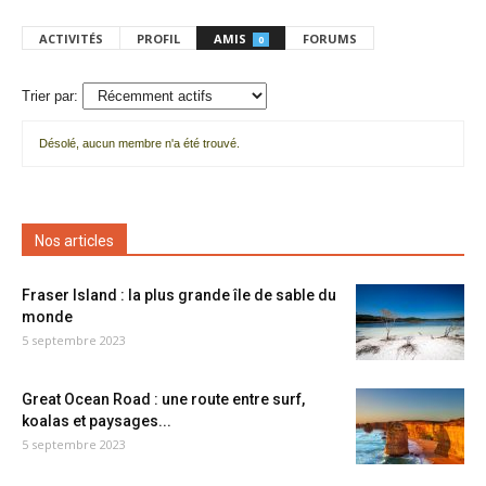
ACTIVITÉS
PROFIL
AMIS
FORUMS
0
Trier par:
Désolé, aucun membre n'a été trouvé.
Mes
amis
Nos articles
Fraser Island : la plus grande île de sable du
monde
5 septembre 2023
Great Ocean Road : une route entre surf,
koalas et paysages...
5 septembre 2023