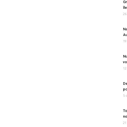
Gr
îl
26
Na
Au
19
Nu
vo
12
De
po
5 
To
no
21