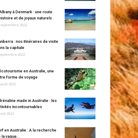
Albany à Denmark : une route
histoire et de joyaux naturels
 septembre 2022
nberra : nos itinéraires de visite
ns la capitale
septembre 2022
écotourisme en Australie, une
tre forme de voyage
 août 2022
rénaline made in Australie : les
tivités incontournables
août 2022
rf en Australie : A la recherche
 la vague...