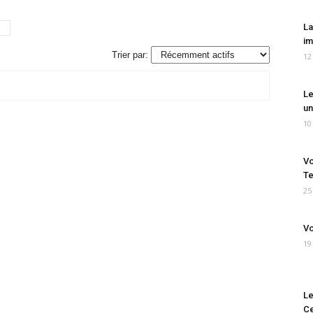
La
im
Trier par:
12
Le
un
10
Vo
Te
25
Vo
19
Le
Ce