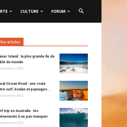
RTE
CULTURE
FORUM
Nos articles
aser Island : la plus grande île de
ble du monde
septembre 2023
eat Ocean Road : une route
tre surf, koalas et paysages...
septembre 2023
rf trip en Australie : les
énements à ne pas manquer
septembre 2023