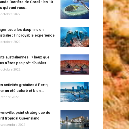
ande Barrière de Corail : les 10
es qui vont vous...
 octobre 2022
ger avec les dauphins en
stralie : l’incroyable expérience
 octobre 2022
its australiennes : 7 lieux que
us n’êtes pas prêt d’oublier...
 octobre 2022
s activités gratuites à Perth,
ur un été coloré et bien...
octobre 2022
wnsville, point stratégique du
rd tropical Queensland
 septembre 2022