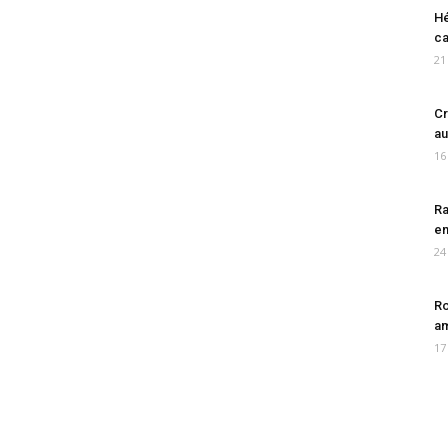
Hé
ca
21
Cr
au
16
Ra
en
24
Ro
am
17