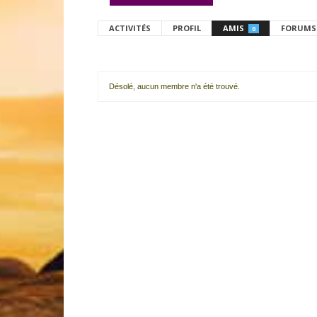
ACTIVITÉS
PROFIL
AMIS
FORUMS
0
Désolé, aucun membre n'a été trouvé.
Mes
amis