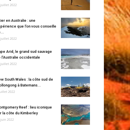
 juillet 2022
ier en Australie : une
périence que l’on vous conseille
...
 juillet 2022
pe Arid, le grand sud sauvage
 l’Australie occidentale
 juillet 2022
w South Wales : la côte sud de
llongong à Batemans...
juillet 2022
ntgomery Reef : lieu iconique
r la côte du Kimberley
 juin 2022