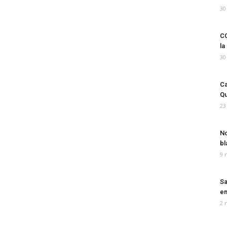
30
CO
la
30
Ca
Qu
23
No
bl
9 
Sa
em
2 