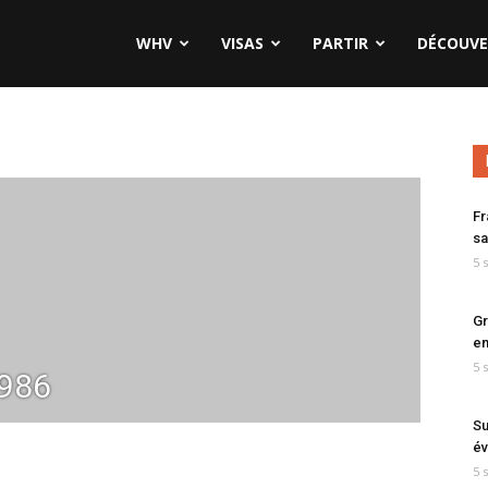
WHV
VISAS
PARTIR
DÉCOUVE
Fr
sa
5 
Gr
en
5 
986
Su
év
5 