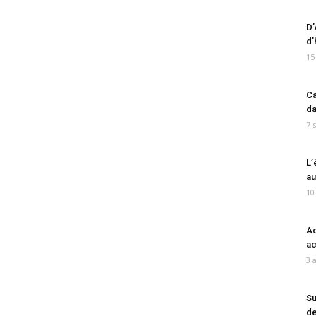
D’
d’
15
Ca
da
7 
L’
au
10
Ad
ac
3 
Su
de