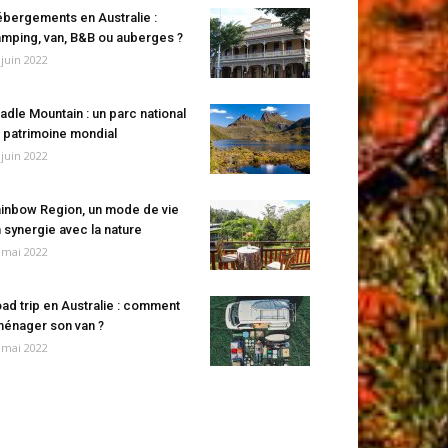
bergements en Australie :
mping, van, B&B ou auberges ?
 juin 2022
adle Mountain : un parc national
 patrimoine mondial
 juin 2022
inbow Region, un mode de vie
 synergie avec la nature
 mai 2022
ad trip en Australie : comment
énager son van ?
 mai 2022