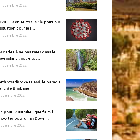
 novembre 2022
VID-19 en Australie : le point sur
 situation pour les...
 novembre 2022
scades à ne pas rater dans le
eensland : notre top...
 novembre 2022
rth Stradbroke Island, le paradis
anc de Brisbane
novembre 2022
c pour l’Australie : que faut-il
porter pour un an Down...
novembre 2022