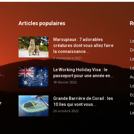
Articles populaires
R
Marsupiaux : 7 adorables
Le
créatures dont vous allez faire
Dé
la connaissance...
2 septembre 2021
Le
Le
Le Working Holiday Visa : le
...
passeport pour une année en...
Au
18 février 2022
Le
E
Grande Barrière de Corail : les
r
Pr
10 îles qui vont vous...
26 octobre 2022
Le