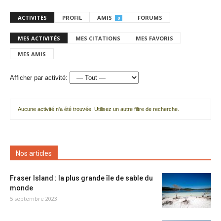
ACTIVITÉS
PROFIL
AMIS
FORUMS
0
MES ACTIVITÉS
MES CITATIONS
MES FAVORIS
MES AMIS
Afficher par activité:
Aucune activité n'a été trouvée. Utilisez un autre filtre de recherche.
Nos articles
Fraser Island : la plus grande île de sable du
monde
5 septembre 2023