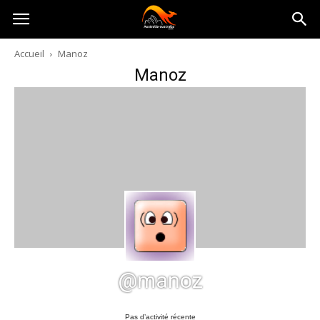
Australia-
Accueil
Manoz
Manoz
australie.com
@manoz
Pas d’activité récente