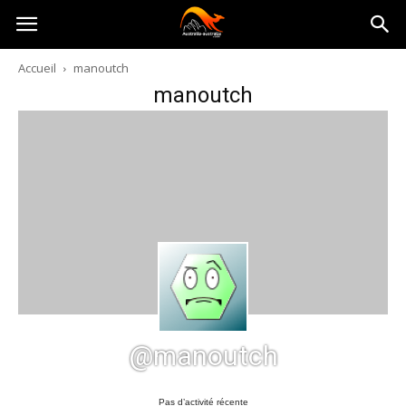
Australia-
Accueil
manoutch
manoutch
australie.com
@manoutch
Pas d’activité récente