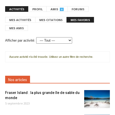
ACTIVITÉS
PROFIL
AMIS
FORUMS
0
MES ACTIVITÉS
MES CITATIONS
MES FAVORIS
MES AMIS
Afficher par activité:
Aucune activité n'a été trouvée. Utilisez un autre filtre de recherche.
Nos articles
Fraser Island : la plus grande île de sable du
monde
5 septembre 2023