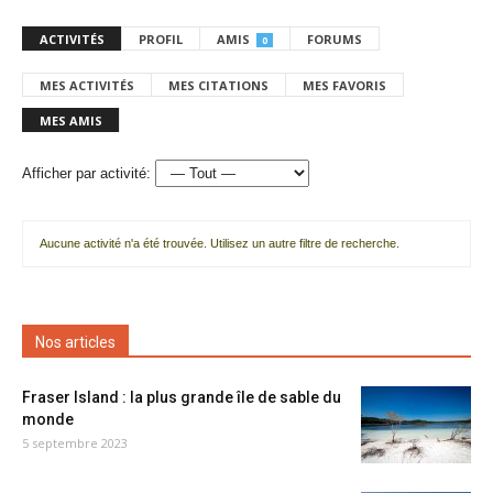
ACTIVITÉS
PROFIL
AMIS
FORUMS
0
MES ACTIVITÉS
MES CITATIONS
MES FAVORIS
MES AMIS
Afficher par activité:
Aucune activité n'a été trouvée. Utilisez un autre filtre de recherche.
Nos articles
Fraser Island : la plus grande île de sable du
monde
5 septembre 2023