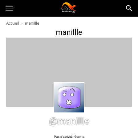
Australia-
Accueil
manillle
manillle
australie.com
@manillle
Pas d’activité récente