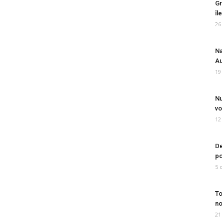
Gr
îl
26
Na
Au
19
Nu
vo
12
De
po
5 
To
no
21