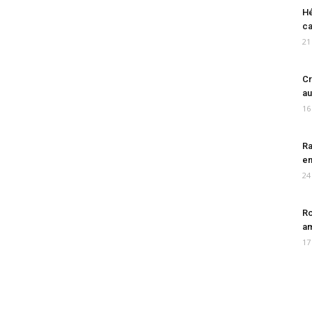
Hé
ca
21
Cr
au
16
Ra
en
24
Ro
am
17