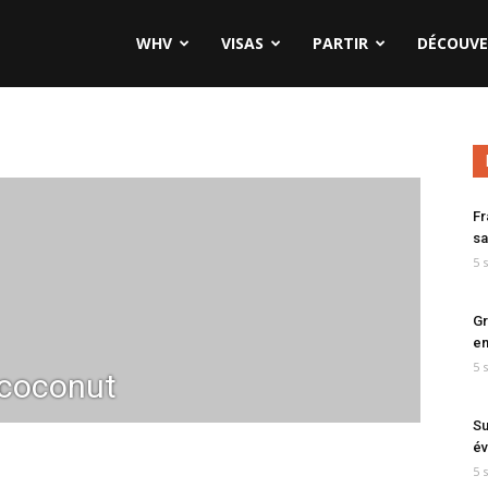
WHV
VISAS
PARTIR
DÉCOUVE
Fr
sa
5 
Gr
en
5 
oconut
Su
év
5 