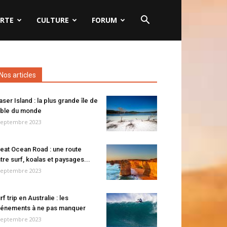
RTE
CULTURE
FORUM
Nos articles
aser Island : la plus grande île de
ble du monde
septembre 2023
eat Ocean Road : une route
tre surf, koalas et paysages...
septembre 2023
rf trip en Australie : les
énements à ne pas manquer
septembre 2023