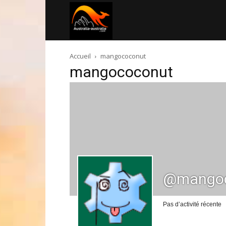
Australia-
Accueil
mangococonut
australie.com
mangococonut
@mangoc
Pas d’activité récente