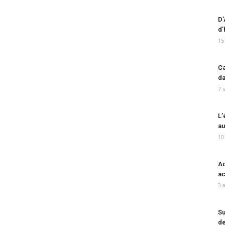
D’
d’
15
Ca
da
7 
L’
au
10
Ad
ac
3 
Su
de