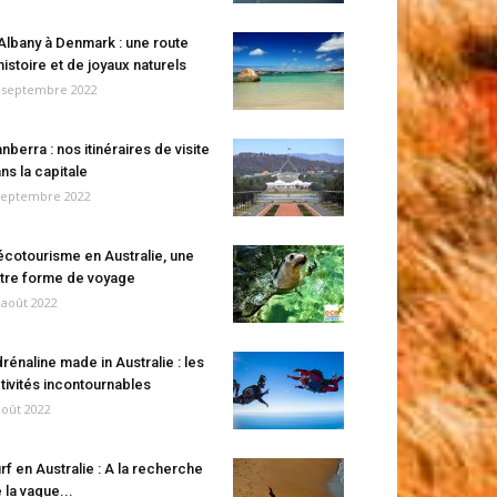
Albany à Denmark : une route
histoire et de joyaux naturels
 septembre 2022
nberra : nos itinéraires de visite
ns la capitale
septembre 2022
écotourisme en Australie, une
tre forme de voyage
 août 2022
rénaline made in Australie : les
tivités incontournables
août 2022
rf en Australie : A la recherche
 la vague...