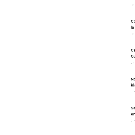
30
CO
la
30
Ca
Qu
23
No
bl
9 
Sa
em
2 