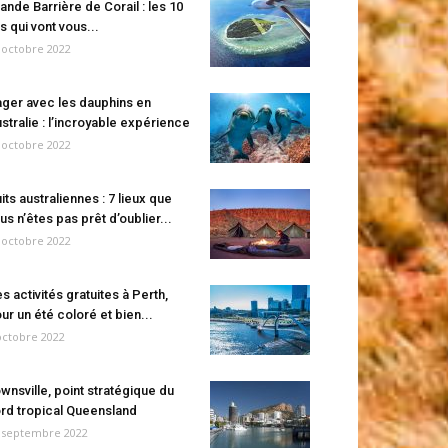
ande Barrière de Corail : les 10
es qui vont vous...
 octobre 2022
ger avec les dauphins en
stralie : l’incroyable expérience
 octobre 2022
its australiennes : 7 lieux que
us n’êtes pas prêt d’oublier...
 octobre 2022
s activités gratuites à Perth,
ur un été coloré et bien...
octobre 2022
wnsville, point stratégique du
rd tropical Queensland
 septembre 2022