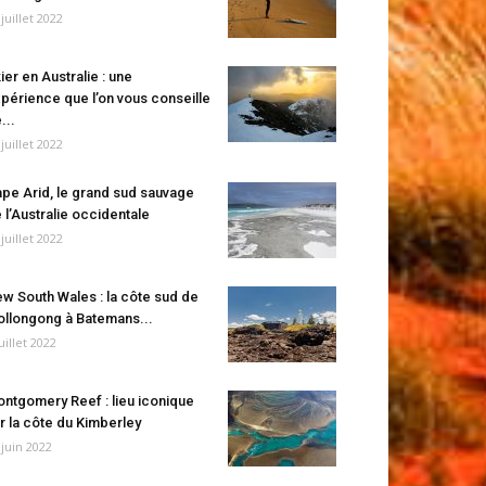
 juillet 2022
ier en Australie : une
périence que l’on vous conseille
...
 juillet 2022
pe Arid, le grand sud sauvage
 l’Australie occidentale
 juillet 2022
w South Wales : la côte sud de
llongong à Batemans...
juillet 2022
ntgomery Reef : lieu iconique
r la côte du Kimberley
 juin 2022