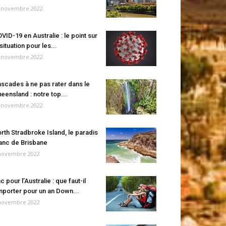
 novembre 2022
VID-19 en Australie : le point sur
 situation pour les...
 novembre 2022
scades à ne pas rater dans le
eensland : notre top...
 novembre 2022
rth Stradbroke Island, le paradis
anc de Brisbane
novembre 2022
c pour l’Australie : que faut-il
porter pour un an Down...
novembre 2022