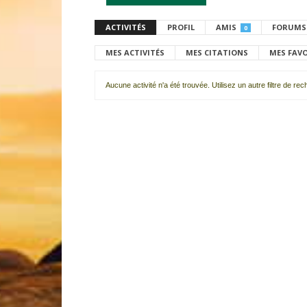
ACTIVITÉS
PROFIL
AMIS
FORUMS
0
MES ACTIVITÉS
MES CITATIONS
MES FAV
Aucune activité n'a été trouvée. Utilisez un autre filtre de re