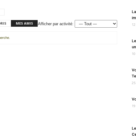
La
im
ORIS
MES AMIS
Afficher par activité:
12
cherche.
Le
un
10
Vo
Te
25
Vo
19
Le
Ce