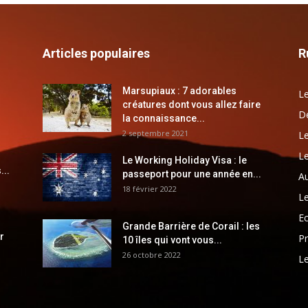
Articles populaires
R
Marsupiaux : 7 adorables
Le
créatures dont vous allez faire
Dé
la connaissance...
2 septembre 2021
Le
Le
Le Working Holiday Visa : le
...
passeport pour une année en...
Au
18 février 2022
Le
E
Grande Barrière de Corail : les
r
Pr
10 îles qui vont vous...
26 octobre 2022
Le