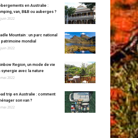
bergements en Australie :
mping, van, B&B ou auberges ?
 juin 2022
adle Mountain : un parc national
 patrimoine mondial
 juin 2022
inbow Region, un mode de vie
 synergie avec la nature
 mai 2022
ad trip en Australie : comment
énager son van ?
 mai 2022