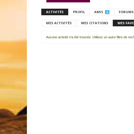
ACTIVITÉS
PROFIL
AMIS
FORUMS
0
MES ACTIVITÉS
MES CITATIONS
MES FAV
Aucune activité n'a été trouvée. Utilisez un autre filtre de re