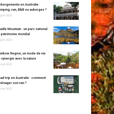
bergements en Australie :
mping, van, B&B ou auberges ?
 juin 2022
adle Mountain : un parc national
 patrimoine mondial
 juin 2022
inbow Region, un mode de vie
 synergie avec la nature
 mai 2022
ad trip en Australie : comment
énager son van ?
 mai 2022