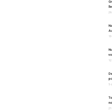
Gr
îl
26
Na
Au
19
Nu
vo
12
De
po
5 
To
no
21