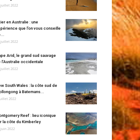
 juillet 2022
ier en Australie : une
périence que l’on vous conseille
...
 juillet 2022
pe Arid, le grand sud sauvage
 l’Australie occidentale
 juillet 2022
w South Wales : la côte sud de
llongong à Batemans...
juillet 2022
ntgomery Reef : lieu iconique
r la côte du Kimberley
 juin 2022