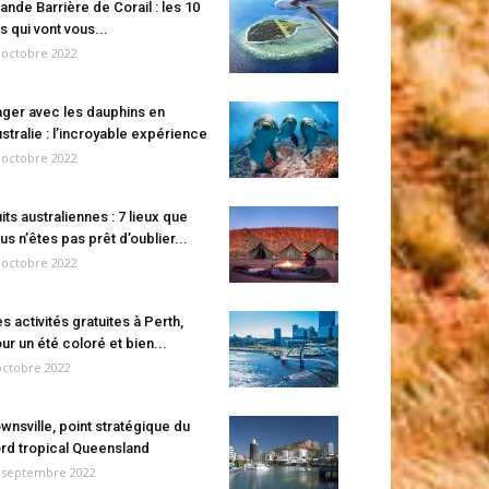
ande Barrière de Corail : les 10
es qui vont vous...
 octobre 2022
ger avec les dauphins en
stralie : l’incroyable expérience
 octobre 2022
its australiennes : 7 lieux que
us n’êtes pas prêt d’oublier...
 octobre 2022
s activités gratuites à Perth,
ur un été coloré et bien...
octobre 2022
wnsville, point stratégique du
rd tropical Queensland
 septembre 2022