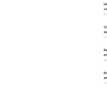
Hé
ca
21
Cr
au
16
Ra
en
24
Ro
am
17