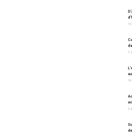
D’
d’
15
Ca
da
7 
L’
au
10
Ad
ac
3 
Su
de