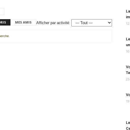
La
im
ORIS
MES AMIS
Afficher par activité:
12
cherche.
Le
un
10
Vo
Te
25
Vo
19
Le
Ce