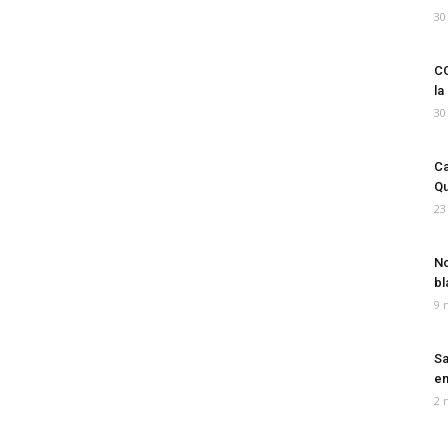
30
CO
la
30
Ca
Qu
23
No
bl
9 
Sa
em
2 