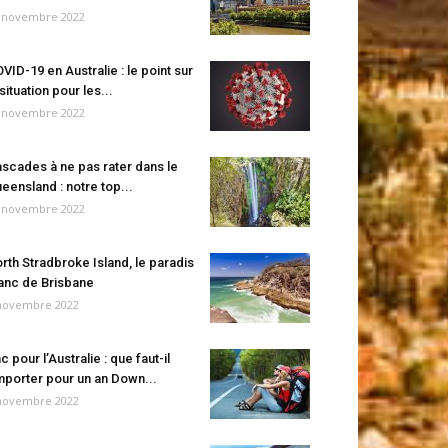
 novembre 2022
VID-19 en Australie : le point sur
 situation pour les...
 novembre 2022
scades à ne pas rater dans le
eensland : notre top...
 novembre 2022
rth Stradbroke Island, le paradis
anc de Brisbane
novembre 2022
c pour l’Australie : que faut-il
porter pour un an Down...
novembre 2022