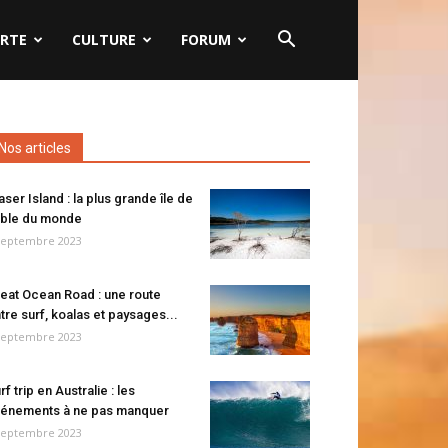
RTE
CULTURE
FORUM
Nos articles
aser Island : la plus grande île de
ble du monde
septembre 2023
eat Ocean Road : une route
tre surf, koalas et paysages...
septembre 2023
rf trip en Australie : les
énements à ne pas manquer
septembre 2023