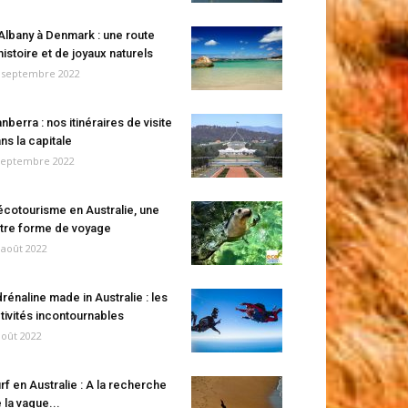
Albany à Denmark : une route
histoire et de joyaux naturels
 septembre 2022
nberra : nos itinéraires de visite
ns la capitale
septembre 2022
écotourisme en Australie, une
tre forme de voyage
 août 2022
rénaline made in Australie : les
tivités incontournables
août 2022
rf en Australie : A la recherche
 la vague...