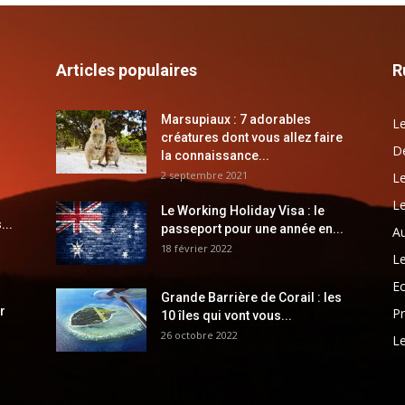
Articles populaires
R
Marsupiaux : 7 adorables
Le
créatures dont vous allez faire
Dé
la connaissance...
2 septembre 2021
Le
Le
Le Working Holiday Visa : le
...
passeport pour une année en...
Au
18 février 2022
Le
E
Grande Barrière de Corail : les
r
Pr
10 îles qui vont vous...
26 octobre 2022
Le