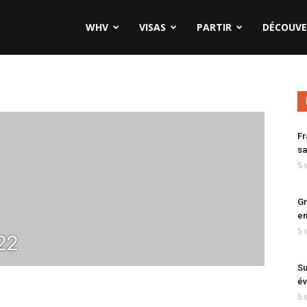
WHV
VISAS
PARTIR
DÉCOUVE
Fr
sa
5 
Gr
en
5 
22
Su
év
5 