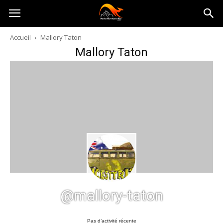
Australia-
Accueil
Mallory Taton
Mallory Taton
australie.com
@mallory-taton
Pas d’activité récente