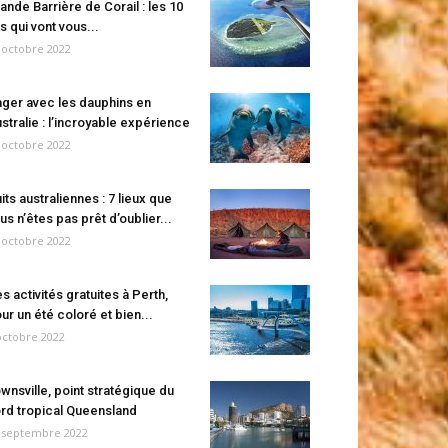
ande Barrière de Corail : les 10
es qui vont vous...
 octobre 2022
ger avec les dauphins en
stralie : l’incroyable expérience
 octobre 2022
its australiennes : 7 lieux que
us n’êtes pas prêt d’oublier...
 octobre 2022
s activités gratuites à Perth,
ur un été coloré et bien...
octobre 2022
wnsville, point stratégique du
rd tropical Queensland
 septembre 2022