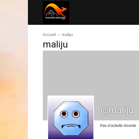
Australia-
Accueil
maliju
australie.com
maliju
@maliju
Pas d’activité récente