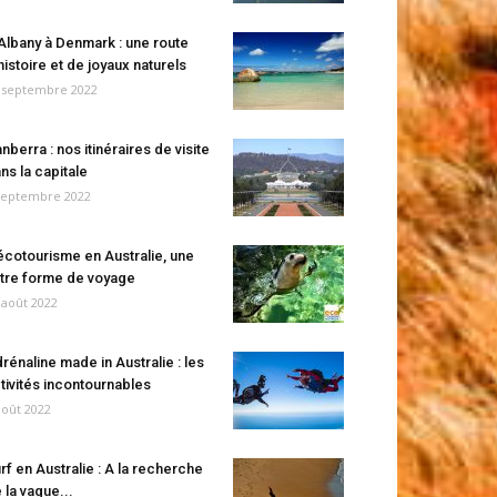
Albany à Denmark : une route
histoire et de joyaux naturels
 septembre 2022
nberra : nos itinéraires de visite
ns la capitale
septembre 2022
écotourisme en Australie, une
tre forme de voyage
 août 2022
rénaline made in Australie : les
tivités incontournables
août 2022
rf en Australie : A la recherche
 la vague...