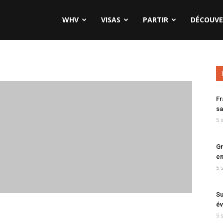
WHV
VISAS
PARTIR
DÉCOUVE
Fr
sa
5 
Gr
en
5 
Su
év
5 