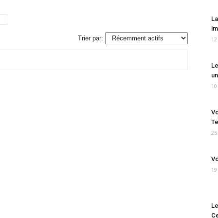
La
im
Trier par:
12
Le
un
10
Vo
Te
25
Vo
19
Le
Ce