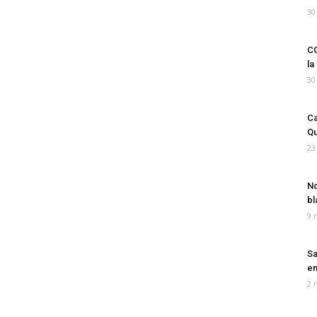
30
CO
la
30
Ca
Qu
23
No
bl
9 
Sa
em
2 