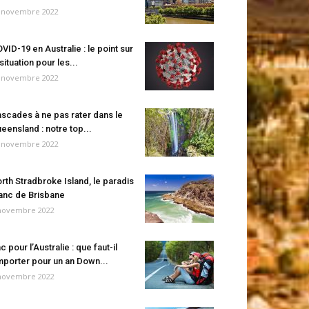
 novembre 2022
VID-19 en Australie : le point sur
 situation pour les...
 novembre 2022
scades à ne pas rater dans le
eensland : notre top...
 novembre 2022
rth Stradbroke Island, le paradis
anc de Brisbane
novembre 2022
c pour l’Australie : que faut-il
porter pour un an Down...
novembre 2022