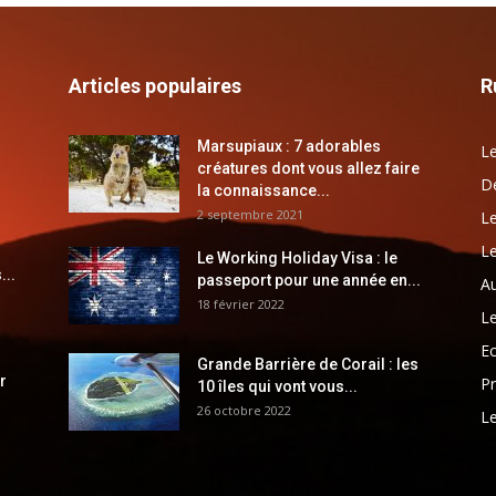
Articles populaires
R
Marsupiaux : 7 adorables
Le
créatures dont vous allez faire
Dé
la connaissance...
2 septembre 2021
Le
Le
Le Working Holiday Visa : le
...
passeport pour une année en...
Au
18 février 2022
Le
E
Grande Barrière de Corail : les
r
Pr
10 îles qui vont vous...
26 octobre 2022
Le