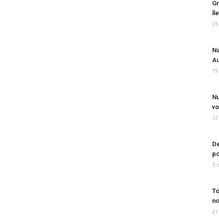
Gr
îl
26
Na
Au
19
Nu
vo
12
De
po
5 
To
no
21