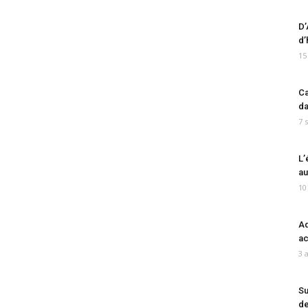
D’
d’
15
Ca
da
7 
L’
au
10
Ad
ac
3 
Su
de