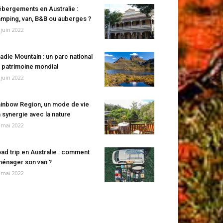
bergements en Australie :
mping, van, B&B ou auberges ?
 juin 2022
adle Mountain : un parc national
 patrimoine mondial
 juin 2022
inbow Region, un mode de vie
 synergie avec la nature
 mai 2022
ad trip en Australie : comment
énager son van ?
 mai 2022