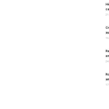
Hé
ca
21
Cr
au
16
Ra
en
24
Ro
am
17