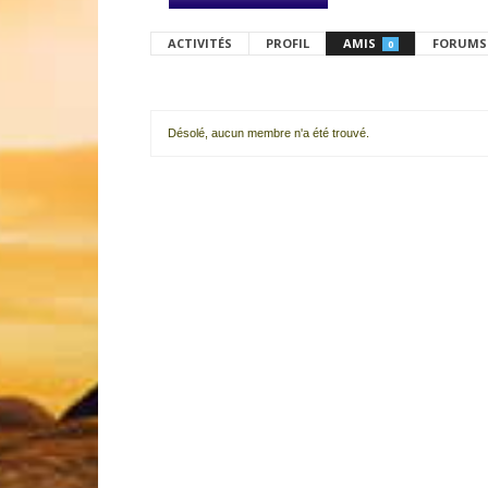
ACTIVITÉS
PROFIL
AMIS
FORUMS
0
Désolé, aucun membre n'a été trouvé.
Mes
amis