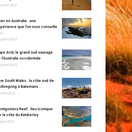
 juillet 2022
ier en Australie : une
périence que l’on vous conseille
...
 juillet 2022
pe Arid, le grand sud sauvage
 l’Australie occidentale
 juillet 2022
w South Wales : la côte sud de
llongong à Batemans...
juillet 2022
ntgomery Reef : lieu iconique
r la côte du Kimberley
 juin 2022