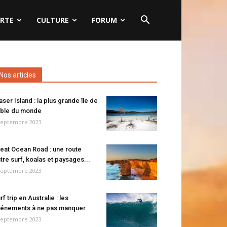
RTE
CULTURE
FORUM
Nos articles
aser Island : la plus grande île de
ble du monde
septembre 2023
eat Ocean Road : une route
tre surf, koalas et paysages...
septembre 2023
rf trip en Australie : les
énements à ne pas manquer
septembre 2023