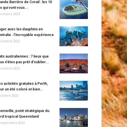
ande Barrière de Corail : les 10
es qui vont vous...
 octobre 2022
ger avec les dauphins en
stralie : l’incroyable expérience
 octobre 2022
its australiennes : 7 lieux que
us n’êtes pas prêt d’oublier...
 octobre 2022
s activités gratuites à Perth,
ur un été coloré et bien...
octobre 2022
wnsville, point stratégique du
rd tropical Queensland
 septembre 2022