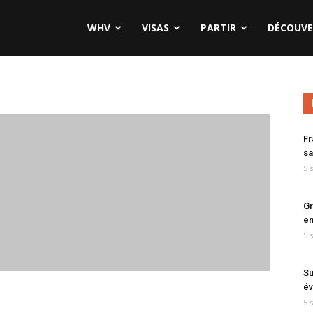
WHV
VISAS
PARTIR
DÉCOUVE
Fr
sa
5 
Gr
en
5 
Su
év
5 