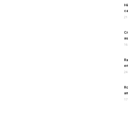
Hé
ca
21
Cr
au
16
Ra
en
24
Ro
am
17