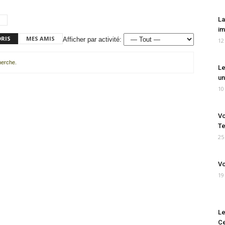
La
im
ORIS
MES AMIS
Afficher par activité:
12
cherche.
Le
un
10
Vo
Te
25
Vo
19
Le
Ce