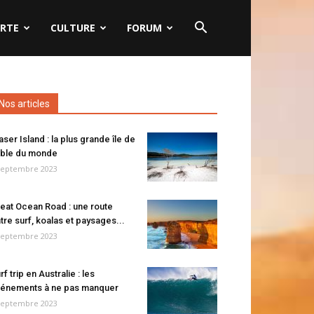
RTE
CULTURE
FORUM
Nos articles
aser Island : la plus grande île de
ble du monde
septembre 2023
eat Ocean Road : une route
tre surf, koalas et paysages...
septembre 2023
rf trip en Australie : les
énements à ne pas manquer
septembre 2023