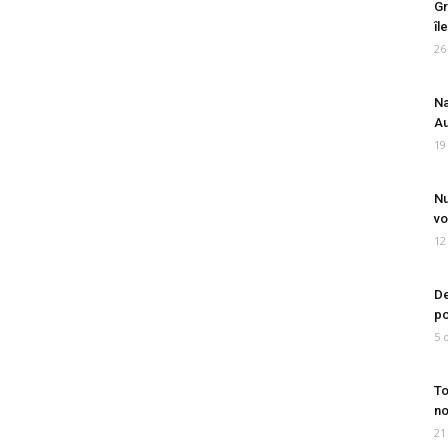
Gr
îl
26
Na
Au
19
Nu
vo
12
De
po
5 
To
no
21