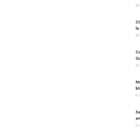
30
CO
la
30
Ca
Qu
23
No
bl
9 
Sa
em
2 