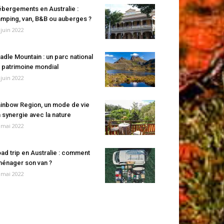
bergements en Australie :
mping, van, B&B ou auberges ?
 juin 2022
adle Mountain : un parc national
 patrimoine mondial
 juin 2022
inbow Region, un mode de vie
 synergie avec la nature
 mai 2022
ad trip en Australie : comment
énager son van ?
 mai 2022