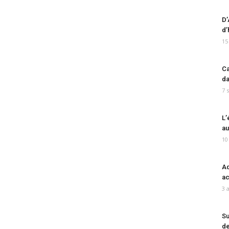
D’
d’
15
Ca
da
7 
L’
au
10
Ad
ac
3 
Su
de