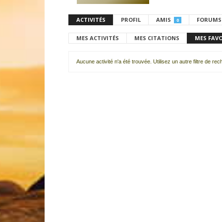
ACTIVITÉS
PROFIL
AMIS
FORUMS
0
MES ACTIVITÉS
MES CITATIONS
MES FAV
Aucune activité n'a été trouvée. Utilisez un autre filtre de re