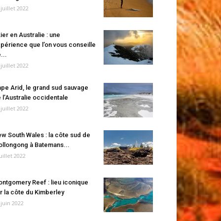
 juillet 2022
ier en Australie : une
périence que l’on vous conseille
...
 juillet 2022
pe Arid, le grand sud sauvage
 l’Australie occidentale
 juillet 2022
w South Wales : la côte sud de
llongong à Batemans...
juillet 2022
ntgomery Reef : lieu iconique
r la côte du Kimberley
 juin 2022