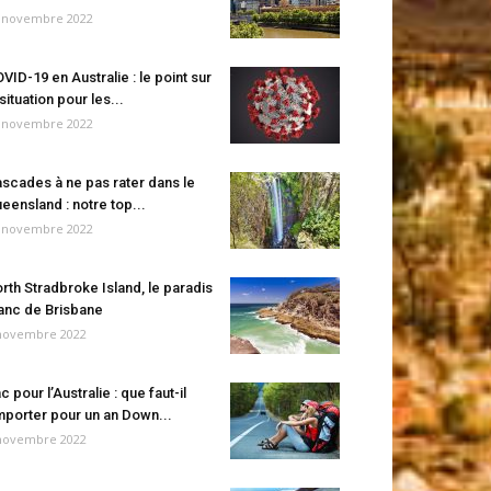
 novembre 2022
VID-19 en Australie : le point sur
 situation pour les...
 novembre 2022
scades à ne pas rater dans le
eensland : notre top...
 novembre 2022
rth Stradbroke Island, le paradis
anc de Brisbane
novembre 2022
c pour l’Australie : que faut-il
porter pour un an Down...
novembre 2022