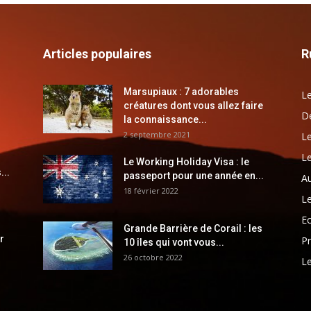
Articles populaires
R
Marsupiaux : 7 adorables
Le
créatures dont vous allez faire
Dé
la connaissance...
2 septembre 2021
Le
Le
Le Working Holiday Visa : le
...
passeport pour une année en...
Au
18 février 2022
Le
E
Grande Barrière de Corail : les
r
Pr
10 îles qui vont vous...
26 octobre 2022
Le