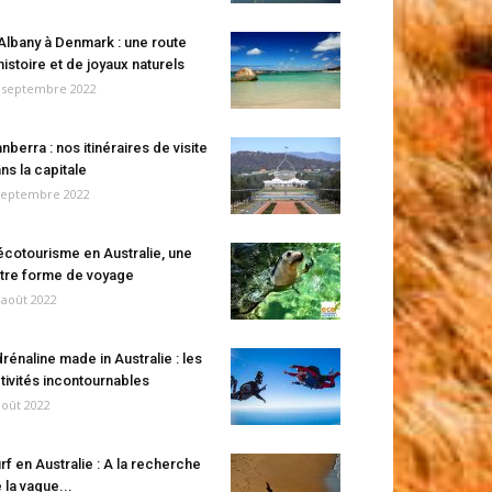
Albany à Denmark : une route
histoire et de joyaux naturels
 septembre 2022
nberra : nos itinéraires de visite
ns la capitale
septembre 2022
écotourisme en Australie, une
tre forme de voyage
 août 2022
rénaline made in Australie : les
tivités incontournables
août 2022
rf en Australie : A la recherche
 la vague...