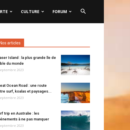
RTE
CULTURE
FORUM
Nos articles
aser Island : la plus grande île de
ble du monde
septembre 2023
eat Ocean Road : une route
tre surf, koalas et paysages...
septembre 2023
rf trip en Australie : les
énements à ne pas manquer
septembre 2023