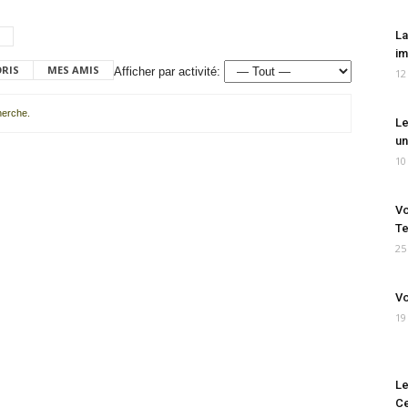
La
im
ORIS
MES AMIS
Afficher par activité:
12
cherche.
Le
un
10
Vo
Te
25
Vo
19
Le
Ce