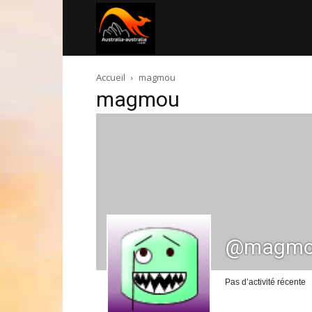
Australia-
Accueil
magmou
australie.com
magmou
@magm
Pas d’activité récente