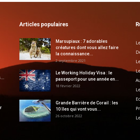
Articles populaires
R
Marsupiaux : 7 adorables
Le
créatures dont vous allez faire
Dé
la connaissance...
2 septembre 2021
Le
Le
Le Working Holiday Visa : le
...
passeport pour une année en...
Au
18 février 2022
Le
E
Grande Barrière de Corail : les
r
Pr
10 îles qui vont vous...
26 octobre 2022
Le