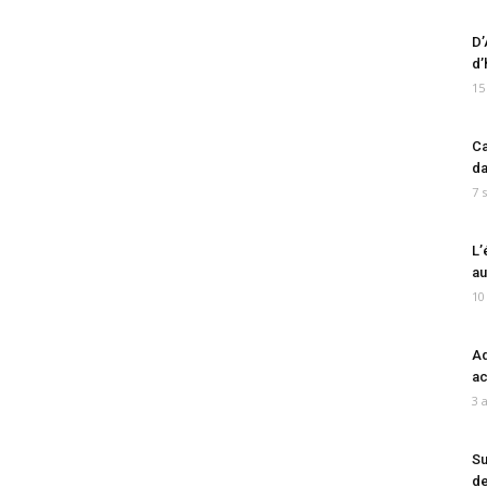
D’
d’
15
Ca
da
7 
L’
au
10
Ad
ac
3 
Su
de