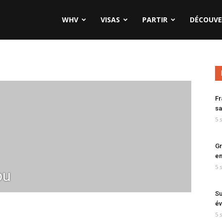
WHV
VISAS
PARTIR
DÉCOUVE
Fr
sa
5 
Gr
en
5 
ou
Su
év
5 