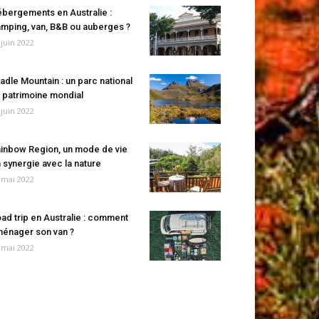
bergements en Australie :
mping, van, B&B ou auberges ?
 juin 2022
adle Mountain : un parc national
 patrimoine mondial
 juin 2022
inbow Region, un mode de vie
 synergie avec la nature
 mai 2022
ad trip en Australie : comment
énager son van ?
 mai 2022