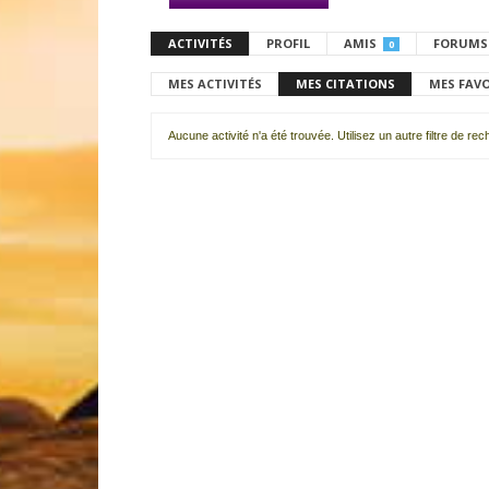
ACTIVITÉS
PROFIL
AMIS
FORUMS
0
MES ACTIVITÉS
MES CITATIONS
MES FAV
Aucune activité n'a été trouvée. Utilisez un autre filtre de re