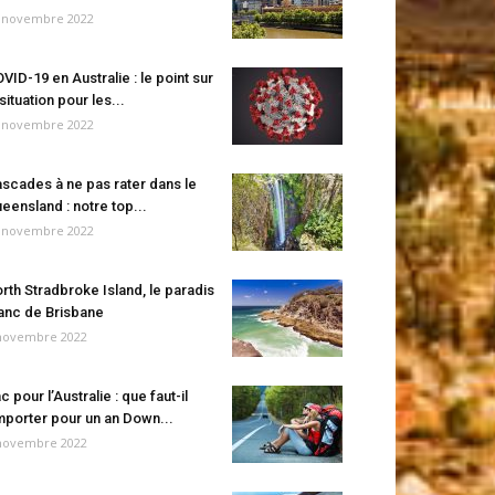
 novembre 2022
VID-19 en Australie : le point sur
 situation pour les...
 novembre 2022
scades à ne pas rater dans le
eensland : notre top...
 novembre 2022
rth Stradbroke Island, le paradis
anc de Brisbane
novembre 2022
c pour l’Australie : que faut-il
porter pour un an Down...
novembre 2022