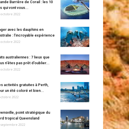
ande Barrière de Corail : les 10
es qui vont vous...
 octobre 2022
ger avec les dauphins en
stralie : l’incroyable expérience
 octobre 2022
its australiennes : 7 lieux que
us n’êtes pas prêt d’oublier...
 octobre 2022
s activités gratuites à Perth,
ur un été coloré et bien...
octobre 2022
wnsville, point stratégique du
rd tropical Queensland
 septembre 2022