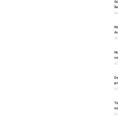
Gr
îl
26
Na
Au
19
Nu
vo
12
De
po
5 
To
no
21