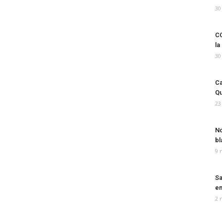
30
CO
la
30
Ca
Qu
23
No
bl
9 
Sa
em
2 