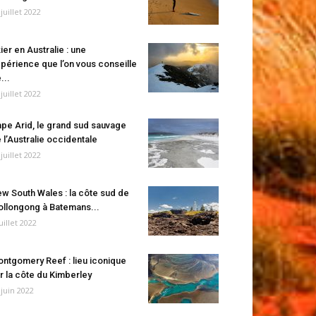
 juillet 2022
ier en Australie : une
périence que l’on vous conseille
...
 juillet 2022
pe Arid, le grand sud sauvage
 l’Australie occidentale
 juillet 2022
w South Wales : la côte sud de
llongong à Batemans...
juillet 2022
ntgomery Reef : lieu iconique
r la côte du Kimberley
 juin 2022