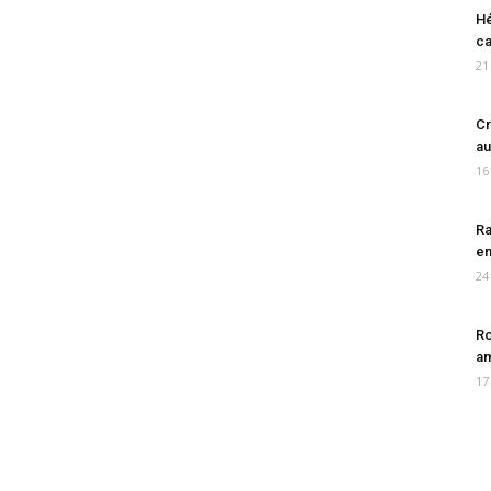
Hé
ca
21
Cr
au
16
Ra
en
24
Ro
am
17