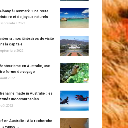
Albany à Denmark : une route
histoire et de joyaux naturels
 septembre 2022
nberra : nos itinéraires de visite
ns la capitale
septembre 2022
écotourisme en Australie, une
tre forme de voyage
 août 2022
rénaline made in Australie : les
tivités incontournables
août 2022
rf en Australie : A la recherche
 la vague...