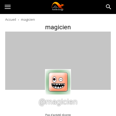
Australia-
Accueil
magicien
magicien
australie.com
@magicien
Pas d’activité récente