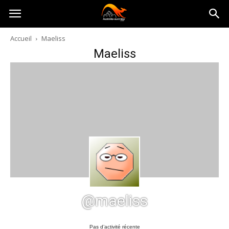
Australia-
Accueil
Maeliss
Maeliss
australie.com
@maeliss
Pas d’activité récente