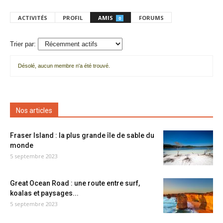
ACTIVITÉS
PROFIL
AMIS
FORUMS
0
Trier par:
Désolé, aucun membre n'a été trouvé.
Mes
amis
Nos articles
Fraser Island : la plus grande île de sable du
monde
5 septembre 2023
Great Ocean Road : une route entre surf,
koalas et paysages...
5 septembre 2023