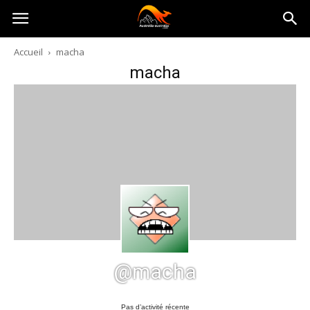
Australia-
Accueil
macha
macha
australie.com
@macha
Pas d’activité récente