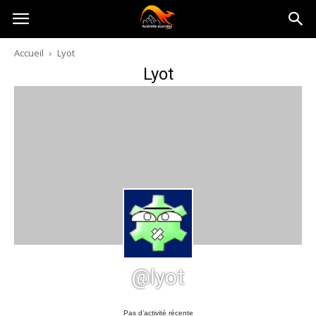
Australia-
Accueil
Lyot
Lyot
australie.com
@lyot
Pas d’activité récente