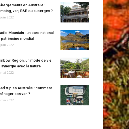
bergements en Australie :
mping, van, B&B ou auberges ?
 juin 2022
adle Mountain : un parc national
 patrimoine mondial
 juin 2022
inbow Region, un mode de vie
 synergie avec la nature
 mai 2022
ad trip en Australie : comment
énager son van ?
 mai 2022