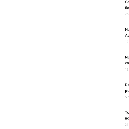
Gr
îl
26
Na
Au
19
Nu
vo
12
De
po
5 
To
no
21