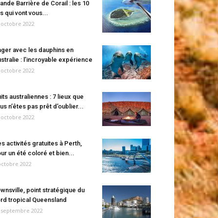
ande Barrière de Corail : les 10
es qui vont vous...
 octobre 2022
ger avec les dauphins en
stralie : l’incroyable expérience
 octobre 2022
its australiennes : 7 lieux que
us n’êtes pas prêt d’oublier...
 octobre 2022
s activités gratuites à Perth,
ur un été coloré et bien...
octobre 2022
wnsville, point stratégique du
rd tropical Queensland
 septembre 2022