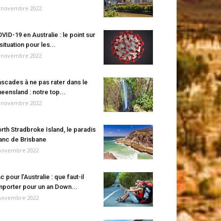
 novembre 2022
VID-19 en Australie : le point sur
 situation pour les...
 novembre 2022
scades à ne pas rater dans le
eensland : notre top...
 novembre 2022
rth Stradbroke Island, le paradis
anc de Brisbane
novembre 2022
c pour l’Australie : que faut-il
porter pour un an Down...
novembre 2022