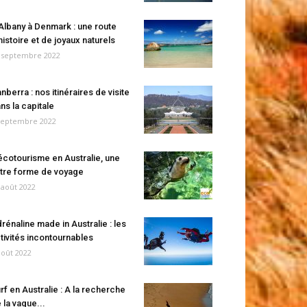
Albany à Denmark : une route
histoire et de joyaux naturels
 septembre 2022
nberra : nos itinéraires de visite
ns la capitale
septembre 2022
écotourisme en Australie, une
tre forme de voyage
 août 2022
rénaline made in Australie : les
tivités incontournables
août 2022
rf en Australie : A la recherche
 la vague...