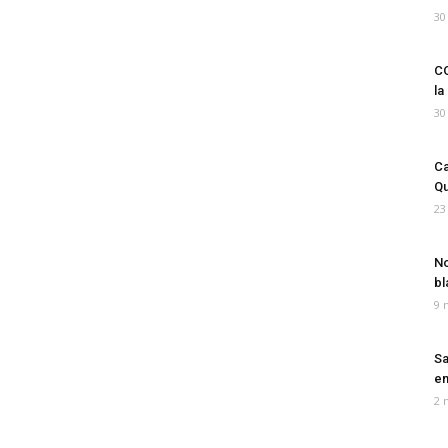
30
CO
la
30
Ca
Qu
23
No
bl
9 
Sa
em
2 