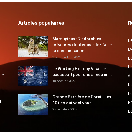
Articles populaires
R
Marsupiaux : 7 adorables
Le
créatures dont vous allez faire
Dé
la connaissance...
2 septembre 2021
Le
Le
Le Working Holiday Visa : le
...
passeport pour une année en...
Au
18 février 2022
Le
E
Grande Barrière de Corail : les
r
Pr
10 îles qui vont vous...
26 octobre 2022
Le