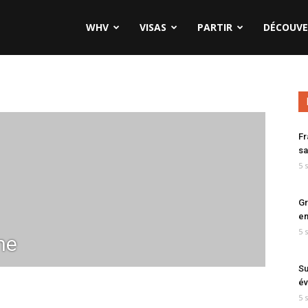
WHV
VISAS
PARTIR
DÉCOUVE
Fr
sa
5 
Gr
en
5 
ne
Su
év
5 