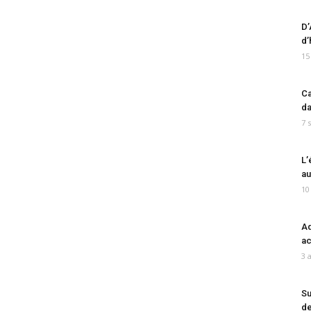
D’
d’
15
Ca
da
7 
L’
au
10
Ad
ac
3 
Su
de