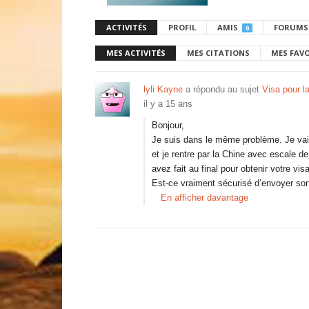
ACTIVITÉS
PROFIL
AMIS
FORUMS
0
MES ACTIVITÉS
MES CITATIONS
MES FAV
lyli Kayne
a répondu au sujet
Visa pour la
il y a 15 ans
Bonjour,
Je suis dans le même problème. Je vai
et je rentre par la Chine avec escale d
avez fait au final pour obtenir votre vis
Est-ce vraiment sécurisé d’envoyer son
En afficher davantage