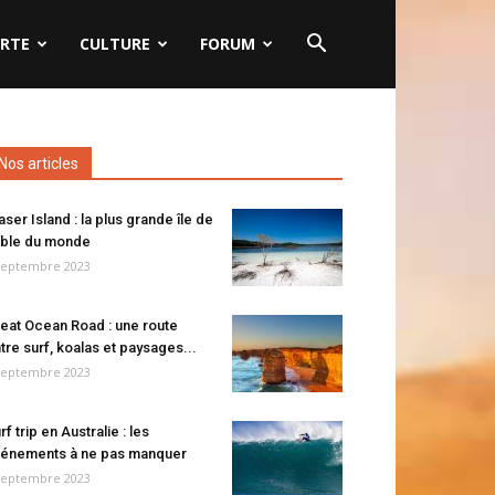
RTE
CULTURE
FORUM
Nos articles
aser Island : la plus grande île de
ble du monde
septembre 2023
eat Ocean Road : une route
tre surf, koalas et paysages...
septembre 2023
rf trip en Australie : les
énements à ne pas manquer
septembre 2023