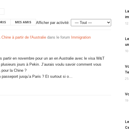
La
im
ORIS
MES AMIS
Afficher par activité:
12
 Chine à partir de l'Australie
dans le forum
Immigration
Le
un
10
s partir en novembre pour un an en Australie avec le visa W&T
e plusieurs jours à Pekin. J’aurais voulu savoir comment vous
Vo
a pour la Chine ?
Te
 passeport jusqu’a Paris ? Et surtout si o…
25
Vo
19
Le
Ce