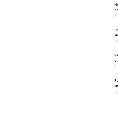
Hé
ca
21
Cr
au
16
Ra
en
24
Ro
am
17