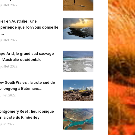
 juillet 2022
ier en Australie : une
périence que l’on vous conseille
...
 juillet 2022
pe Arid, le grand sud sauvage
 l’Australie occidentale
 juillet 2022
w South Wales : la côte sud de
llongong à Batemans...
juillet 2022
ntgomery Reef : lieu iconique
r la côte du Kimberley
 juin 2022