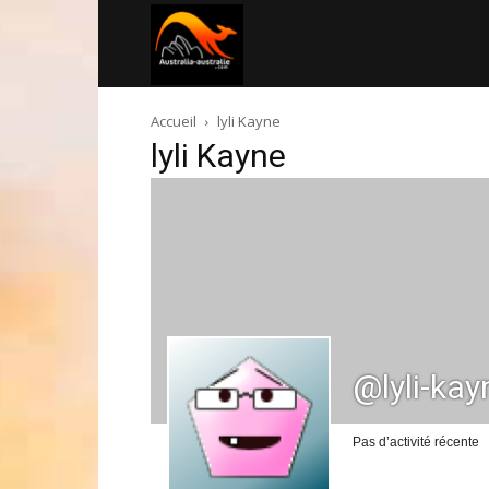
Australia-
Accueil
lyli Kayne
australie.com
lyli Kayne
@lyli-kay
Pas d’activité récente