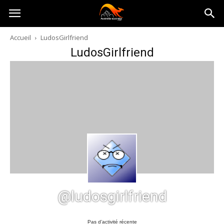
Australia-
Accueil
LudosGirlfriend
LudosGirlfriend
australie.com
@ludosgirlfriend
Pas d’activité récente