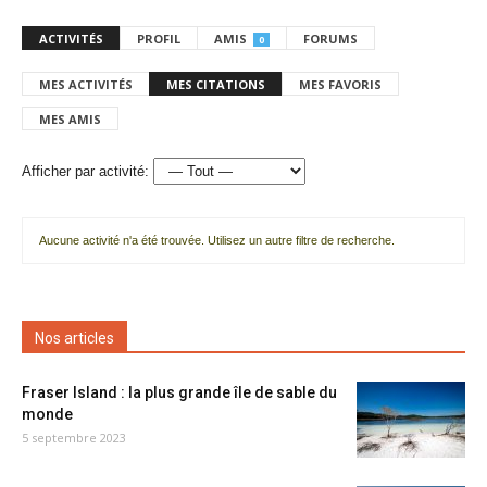
ACTIVITÉS
PROFIL
AMIS
FORUMS
0
MES ACTIVITÉS
MES CITATIONS
MES FAVORIS
MES AMIS
Afficher par activité:
Aucune activité n'a été trouvée. Utilisez un autre filtre de recherche.
Nos articles
Fraser Island : la plus grande île de sable du
monde
5 septembre 2023