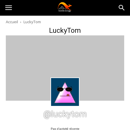
Australia-
Accueil
LuckyTom
LuckyTom
australie.com
@luckytom
Pas d’activité récente