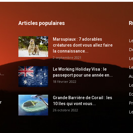
Articles populaires
R
Marsupiaux : 7 adorables
Le
créatures dont vous allez faire
Dé
la connaissance...
2 septembre 2021
Le
Le
Le Working Holiday Visa : le
...
passeport pour une année en...
Au
18 février 2022
Le
E
Grande Barrière de Corail : les
r
Pr
10 îles qui vont vous...
26 octobre 2022
Le