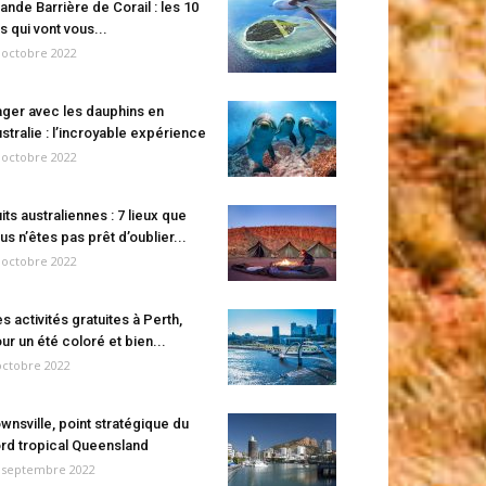
ande Barrière de Corail : les 10
es qui vont vous...
 octobre 2022
ger avec les dauphins en
stralie : l’incroyable expérience
 octobre 2022
its australiennes : 7 lieux que
us n’êtes pas prêt d’oublier...
 octobre 2022
s activités gratuites à Perth,
ur un été coloré et bien...
octobre 2022
wnsville, point stratégique du
rd tropical Queensland
 septembre 2022