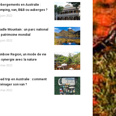
bergements en Australie :
mping, van, B&B ou auberges ?
 juin 2022
adle Mountain : un parc national
 patrimoine mondial
 juin 2022
inbow Region, un mode de vie
 synergie avec la nature
 mai 2022
ad trip en Australie : comment
énager son van ?
 mai 2022