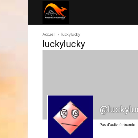
Australia-
Accueil
luckylucky
australie.com
luckylucky
@luckylu
Pas d’activité récente