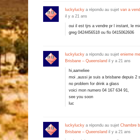
luckylucky
a répondu au sujet
van a vend
il y a 21 ans
oui il est tjrs a vendre pr l instant, le
greg 0424456518 ou flo 0415062606
luckylucky
a répondu au sujet
enieme mes
Brisbane – Queensland
il y a 21 ans
hi,aameliee
moi ,aussi je suis a brisbane depuis 2
no problem for drink a glass
voici mon numero 04 167 634 91,
see you soon
luc
luckylucky
a répondu au sujet
Chambre bi
Brisbane – Queensland
il y a 21 ans