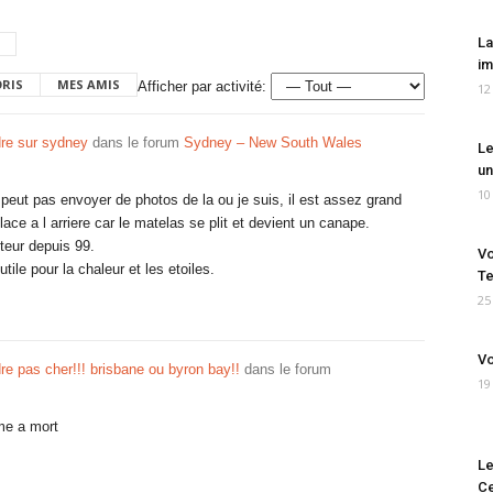
La
im
ORIS
MES AMIS
Afficher par activité:
12
re sur sydney
dans le forum
Sydney – New South Wales
Le
un
10
 peut pas envoyer de photos de la ou je suis, il est assez grand
ace a l arriere car le matelas se plit et devient un canape.
eur depuis 99.
Vo
utile pour la chaleur et les etoiles.
Te
25
Vo
re pas cher!!! brisbane ou byron bay!!
dans le forum
19
ume a mort
Le
Ce