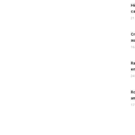
Hé
ca
21
Cr
au
16
Ra
en
24
Ro
am
17