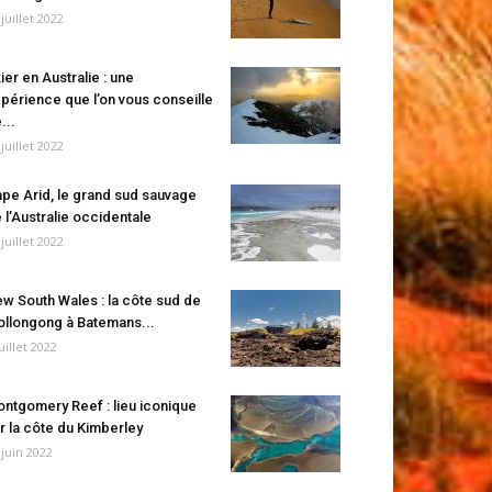
 juillet 2022
ier en Australie : une
périence que l’on vous conseille
...
 juillet 2022
pe Arid, le grand sud sauvage
 l’Australie occidentale
 juillet 2022
w South Wales : la côte sud de
llongong à Batemans...
juillet 2022
ntgomery Reef : lieu iconique
r la côte du Kimberley
 juin 2022