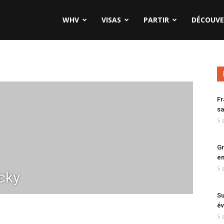
WHV
VISAS
PARTIR
DÉCOUVE
Fr
sa
5 
Gr
en
5 
cky
Su
év
5 