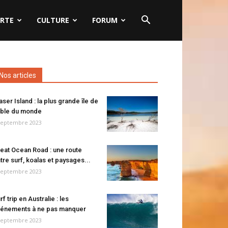
RTE
CULTURE
FORUM
Nos articles
aser Island : la plus grande île de
ble du monde
septembre 2023
eat Ocean Road : une route
tre surf, koalas et paysages...
septembre 2023
rf trip en Australie : les
énements à ne pas manquer
septembre 2023