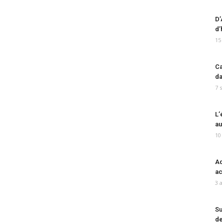
D’
d’
15
Ca
da
7 
L’
au
10
Ad
ac
3 
Su
de