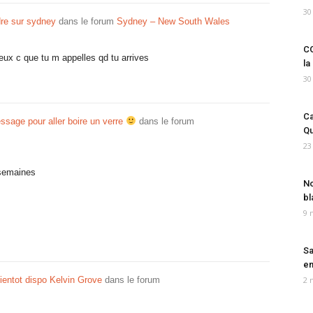
30
re sur sydney
dans le forum
Sydney – New South Wales
CO
 mieux c que tu m appelles qd tu arrives
la
30
Ca
sage pour aller boire un verre
dans le forum
Qu
23
 semaines
No
bl
9 
Sa
em
entot dispo Kelvin Grove
dans le forum
2 