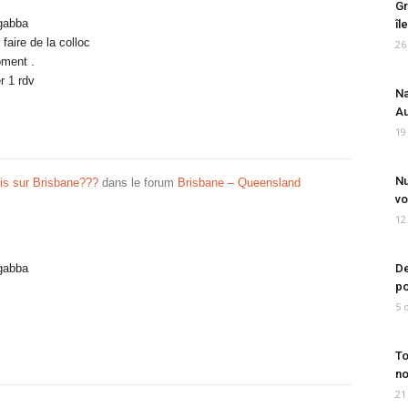
Gr
ngabba
îl
 faire de la colloc
26
oment .
r 1 rdv
Na
Au
19
Nu
is sur Brisbane???
dans le forum
Brisbane – Queensland
vo
12
ngabba
De
po
5 
To
no
21