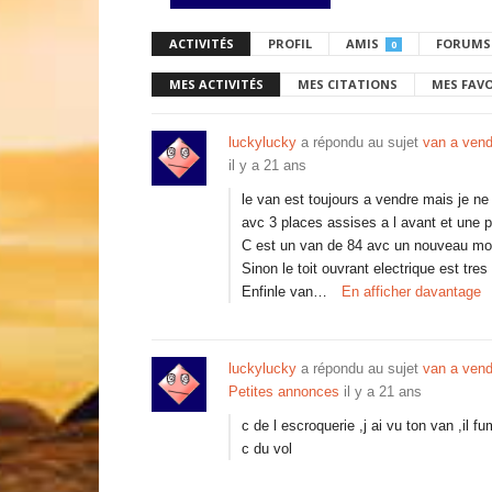
ACTIVITÉS
PROFIL
AMIS
FORUMS
0
MES ACTIVITÉS
MES CITATIONS
MES FAV
luckylucky
a répondu au sujet
van a vend
il y a 21 ans
le van est toujours a vendre mais je ne
avc 3 places assises a l avant et une pl
C est un van de 84 avc un nouveau mot
Sinon le toit ouvrant electrique est tres 
Enfinle van…
En afficher davantage
luckylucky
a répondu au sujet
van a vend
Petites annonces
il y a 21 ans
c de l escroquerie ,j ai vu ton van ,il f
c du vol