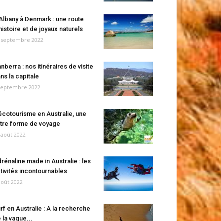
Albany à Denmark : une route
histoire et de joyaux naturels
 septembre 2022
nberra : nos itinéraires de visite
ns la capitale
septembre 2022
écotourisme en Australie, une
tre forme de voyage
 août 2022
rénaline made in Australie : les
tivités incontournables
août 2022
rf en Australie : A la recherche
 la vague...