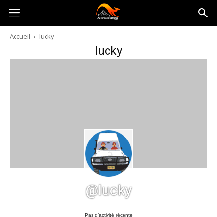
Australia-
Accueil
lucky
lucky
australie.com
@lucky
Pas d’activité récente