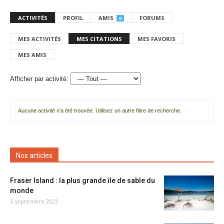
ACTIVITÉS
PROFIL
AMIS
FORUMS
0
MES ACTIVITÉS
MES CITATIONS
MES FAVORIS
MES AMIS
Afficher par activité:
Aucune activité n'a été trouvée. Utilisez un autre filtre de recherche.
Nos articles
Fraser Island : la plus grande île de sable du
monde
5 septembre 2023