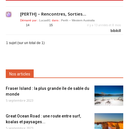
[PERTH] – Rencontres, Sorties…
Démarré par :
Lucas91
dans :
Perth – Western Australia
il y a 13 années et 8 mois
14
15
bibikill
1 sujet (sur un total de 1)
Nos articles
Fraser Island : la plus grande île de sable du
monde
5 septembre 2023
Great Ocean Road : une route entre surf,
koalas et paysages...
5 septembre 2023