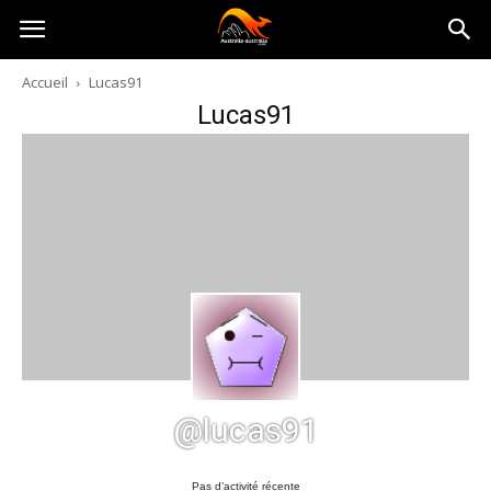
Australia-
Accueil
Lucas91
Lucas91
australie.com
@lucas91
Pas d’activité récente