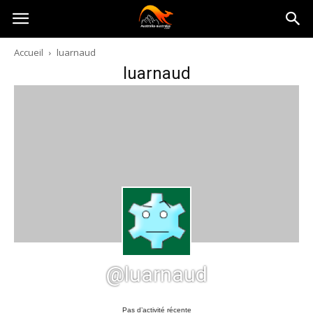
Australia-
Accueil
luarnaud
luarnaud
australie.com
@luarnaud
Pas d’activité récente