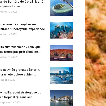
ande Barrière de Corail : les 10
es qui vont vous...
 octobre 2022
ger avec les dauphins en
stralie : l’incroyable expérience
 octobre 2022
its australiennes : 7 lieux que
us n’êtes pas prêt d’oublier...
 octobre 2022
s activités gratuites à Perth,
ur un été coloré et bien...
octobre 2022
wnsville, point stratégique du
rd tropical Queensland
 septembre 2022