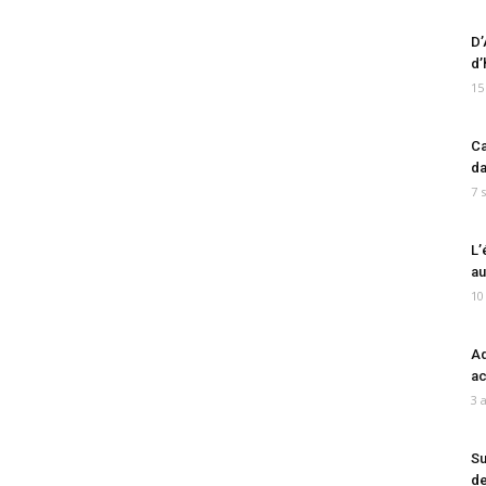
D’
d’
15
Ca
da
7 
L’
au
10
Ad
ac
3 
Su
de