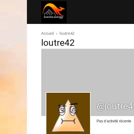
Australia-
Accueil
loutre42
australie.com
loutre42
@loutre4
Pas d’activité récente