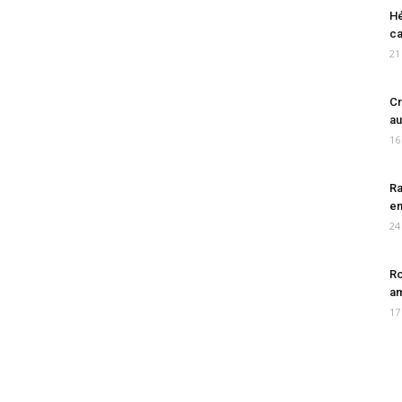
Hé
ca
21
Cr
au
16
Ra
en
24
Ro
am
17