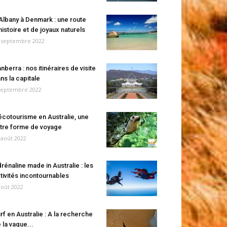
Albany à Denmark : une route
histoire et de joyaux naturels
 septembre 2022
nberra : nos itinéraires de visite
ns la capitale
septembre 2022
écotourisme en Australie, une
tre forme de voyage
 août 2022
rénaline made in Australie : les
tivités incontournables
août 2022
rf en Australie : A la recherche
 la vague...