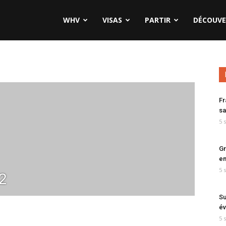
WHV
VISAS
PARTIR
DÉCOUVE
Fr
sa
5 
Gr
en
5 
2
Su
év
5 