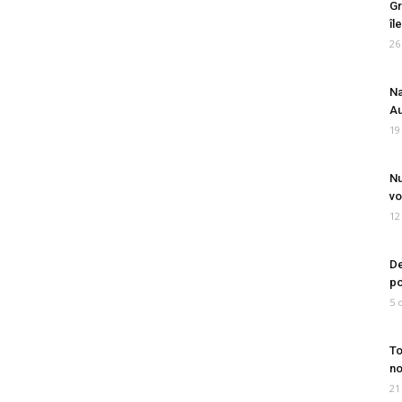
Gr
îl
26
Na
Au
19
Nu
vo
12
De
po
5 
To
no
21