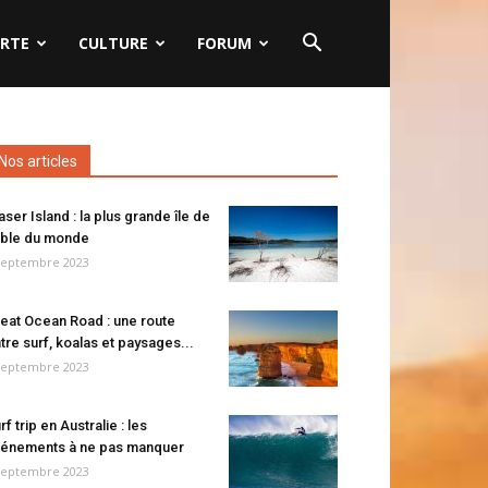
RTE
CULTURE
FORUM
Nos articles
aser Island : la plus grande île de
ble du monde
septembre 2023
eat Ocean Road : une route
tre surf, koalas et paysages...
septembre 2023
rf trip en Australie : les
énements à ne pas manquer
septembre 2023