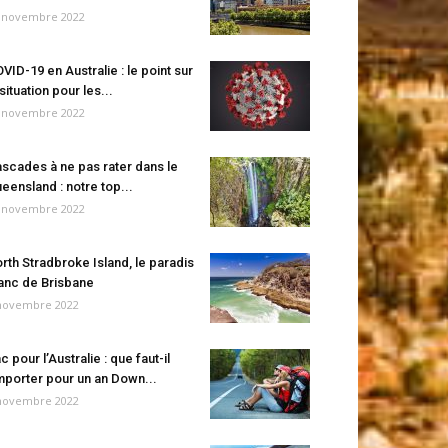
 novembre 2022
VID-19 en Australie : le point sur
 situation pour les...
 novembre 2022
scades à ne pas rater dans le
eensland : notre top...
 novembre 2022
rth Stradbroke Island, le paradis
anc de Brisbane
novembre 2022
c pour l’Australie : que faut-il
porter pour un an Down...
novembre 2022