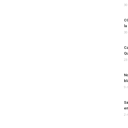
30
CO
la
30
Ca
Qu
23
No
bl
9 
Sa
em
2 