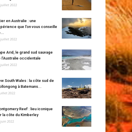
 juillet 2022
ier en Australie : une
périence que l’on vous conseille
...
 juillet 2022
pe Arid, le grand sud sauvage
 l’Australie occidentale
 juillet 2022
w South Wales : la côte sud de
llongong à Batemans...
juillet 2022
ntgomery Reef : lieu iconique
r la côte du Kimberley
 juin 2022