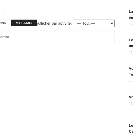
La
im
ORIS
MES AMIS
Afficher par activité:
12
cherche.
Le
un
10
Vo
Te
25
Vo
19
Le
Ce