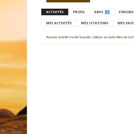
ACTIVITÉS
PROFIL
AMIS
FORUMS
0
MES ACTIVITÉS
MES CITATIONS
MES FAV
Aucune activité n'a été trouvée. Utilisez un autre filtre de re