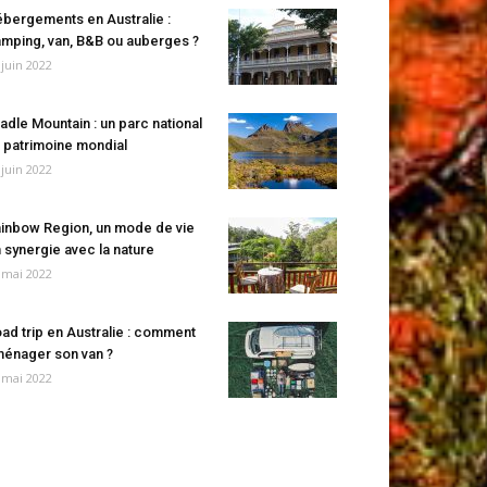
bergements en Australie :
mping, van, B&B ou auberges ?
 juin 2022
adle Mountain : un parc national
 patrimoine mondial
 juin 2022
inbow Region, un mode de vie
 synergie avec la nature
 mai 2022
ad trip en Australie : comment
énager son van ?
 mai 2022