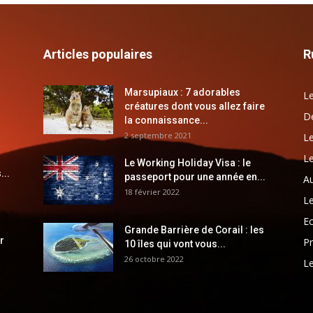
Articles populaires
R
Marsupiaux : 7 adorables
Le
créatures dont vous allez faire
Dé
la connaissance...
2 septembre 2021
Le
Le
Le Working Holiday Visa : le
...
passeport pour une année en...
Au
18 février 2022
Le
E
Grande Barrière de Corail : les
r
Pr
10 îles qui vont vous...
26 octobre 2022
Le