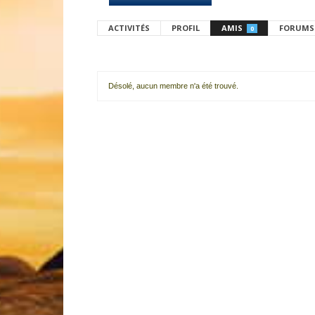
ACTIVITÉS
PROFIL
AMIS
FORUMS
0
Désolé, aucun membre n'a été trouvé.
Mes
amis