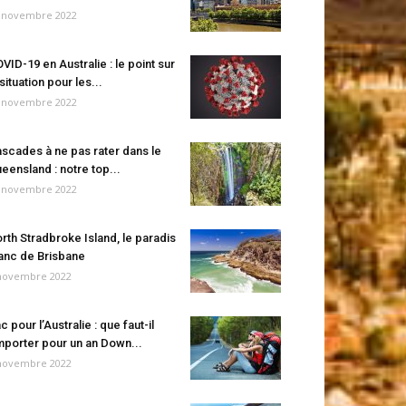
 novembre 2022
VID-19 en Australie : le point sur
 situation pour les...
 novembre 2022
scades à ne pas rater dans le
eensland : notre top...
 novembre 2022
rth Stradbroke Island, le paradis
anc de Brisbane
novembre 2022
c pour l’Australie : que faut-il
porter pour un an Down...
novembre 2022