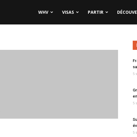
WHV
VISAS
PARTIR
DÉCOUVE
Fr
sa
5 
Gr
en
5 
Su
év
5 