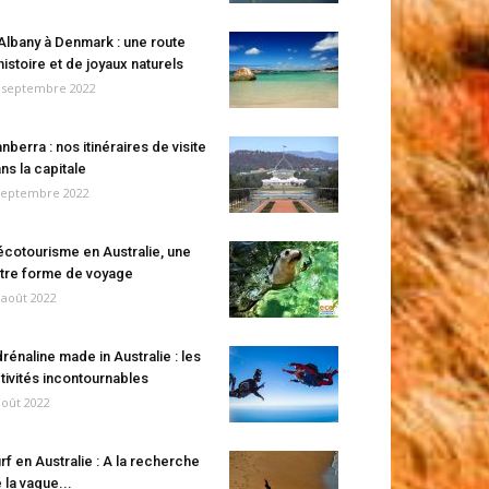
Albany à Denmark : une route
histoire et de joyaux naturels
 septembre 2022
nberra : nos itinéraires de visite
ns la capitale
septembre 2022
écotourisme en Australie, une
tre forme de voyage
 août 2022
rénaline made in Australie : les
tivités incontournables
août 2022
rf en Australie : A la recherche
 la vague...