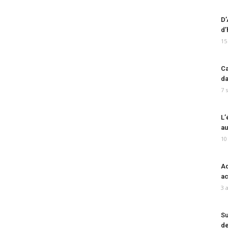
D’
d’
15
Ca
da
7 
L’
au
10
Ad
ac
3 
Su
de