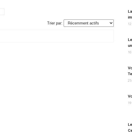
La
im
Trier par:
12
Le
un
10
Vo
Te
25
Vo
19
Le
Ce