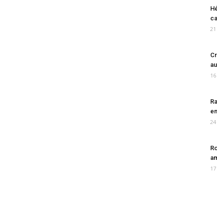
Hé
ca
21
Cr
au
16
Ra
en
24
Ro
am
17