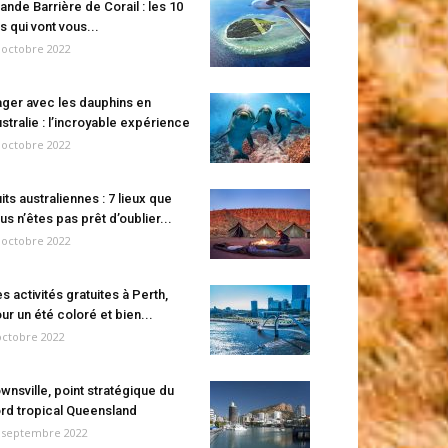
ande Barrière de Corail : les 10
es qui vont vous...
 octobre 2022
ger avec les dauphins en
stralie : l’incroyable expérience
 octobre 2022
its australiennes : 7 lieux que
us n’êtes pas prêt d’oublier...
 octobre 2022
s activités gratuites à Perth,
ur un été coloré et bien...
octobre 2022
wnsville, point stratégique du
rd tropical Queensland
 septembre 2022