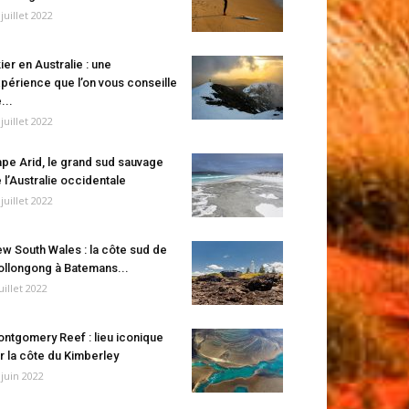
 juillet 2022
ier en Australie : une
périence que l’on vous conseille
...
 juillet 2022
pe Arid, le grand sud sauvage
 l’Australie occidentale
 juillet 2022
w South Wales : la côte sud de
llongong à Batemans...
juillet 2022
ntgomery Reef : lieu iconique
r la côte du Kimberley
 juin 2022