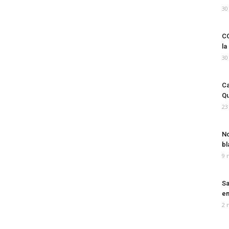
30
CO
la
30
Ca
Qu
23
No
bl
9 
Sa
em
2 