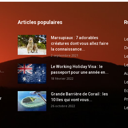
Articles populaires
R
Marsupiaux : 7 adorables
Le
créatures dont vous allez faire
Dé
la connaissance...
2 septembre 2021
Le
Le
Le Working Holiday Visa : le
...
passeport pour une année en...
Au
18 février 2022
Le
E
Grande Barrière de Corail : les
r
Pr
10 îles qui vont vous...
26 octobre 2022
Le