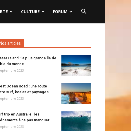
RTE
CULTURE
FORUM
Nos articles
aser Island : la plus grande île de
ble du monde
septembre 2023
eat Ocean Road : une route
tre surf, koalas et paysages...
septembre 2023
rf trip en Australie : les
énements à ne pas manquer
septembre 2023