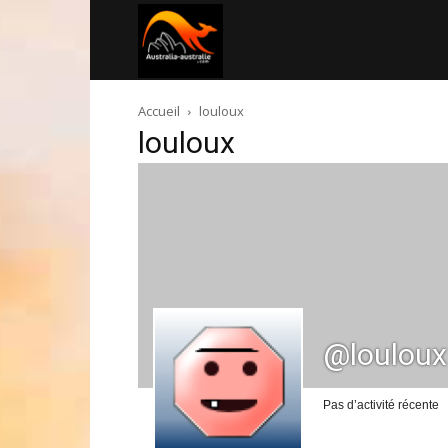
Australia-
Accueil
louloux
australie.com
louloux
@louloux
Pas d’activité récente