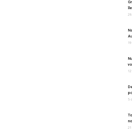
Gr
îl
26
Na
Au
19
Nu
vo
12
De
po
5 
To
no
21