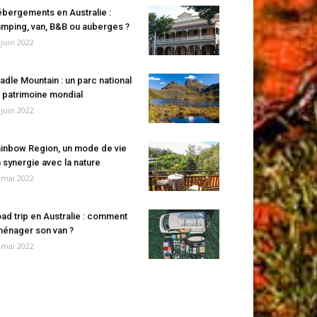
bergements en Australie :
mping, van, B&B ou auberges ?
 juin 2022
adle Mountain : un parc national
 patrimoine mondial
 juin 2022
inbow Region, un mode de vie
 synergie avec la nature
 mai 2022
ad trip en Australie : comment
énager son van ?
 mai 2022