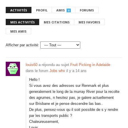
ACTIVITÉS
PROFIL
AMIS
FORUMS
0
MES ACTIVITÉS
MES CITATIONS
MES FAVORIS
MES AMIS
Afficher par activité:
louis60
a répondu au sujet
Fruit Picking in Adelaide
dans le forum
Jobs whv
il y a 14 ans
Hello !
Si vous avez des adresses sur Renmark et plus
generalement le long de la murray River pour la recolte
des agrumes, n hesitez pas, je galere actuellement
sur Brisbane et je pense descendre las bas..
De plus, pensez-vous qu il soit possible de s y rendre
par les transports public ?
Chaleureusement,
Louis