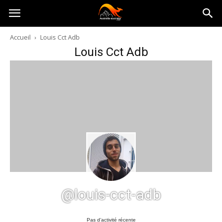
Australia-
Accueil
Louis Cct Adb
Louis Cct Adb
australie.com
@louis-cct-adb
Pas d’activité récente