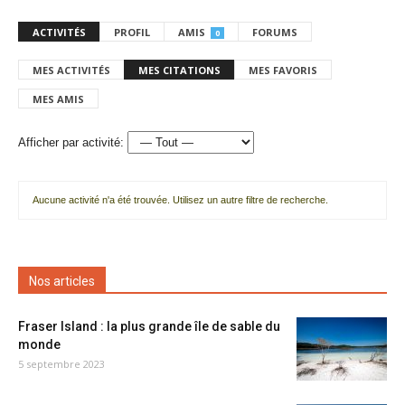
ACTIVITÉS
PROFIL
AMIS
FORUMS
0
MES ACTIVITÉS
MES CITATIONS
MES FAVORIS
MES AMIS
Afficher par activité:
Aucune activité n'a été trouvée. Utilisez un autre filtre de recherche.
Nos articles
Fraser Island : la plus grande île de sable du
monde
5 septembre 2023