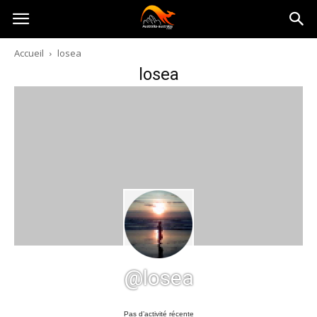
Australia-
Accueil
losea
losea
australie.com
@losea
Pas d’activité récente