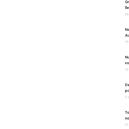
Gr
îl
26
Na
Au
19
Nu
vo
12
De
po
5 
To
no
21