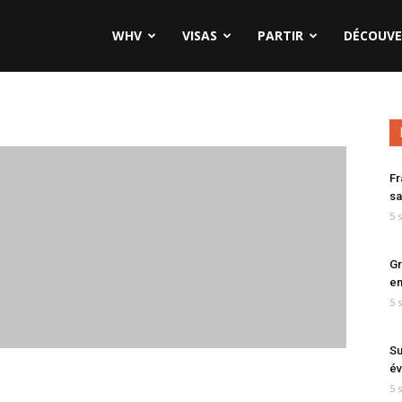
WHV
VISAS
PARTIR
DÉCOUVE
Fr
sa
5 
Gr
en
5 
Su
év
5 