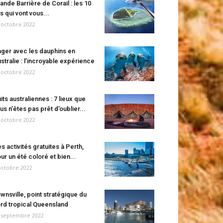
ande Barrière de Corail : les 10
es qui vont vous...
 octobre 2022
ger avec les dauphins en
stralie : l’incroyable expérience
 octobre 2022
its australiennes : 7 lieux que
us n’êtes pas prêt d’oublier...
 octobre 2022
s activités gratuites à Perth,
ur un été coloré et bien...
octobre 2022
wnsville, point stratégique du
rd tropical Queensland
 septembre 2022