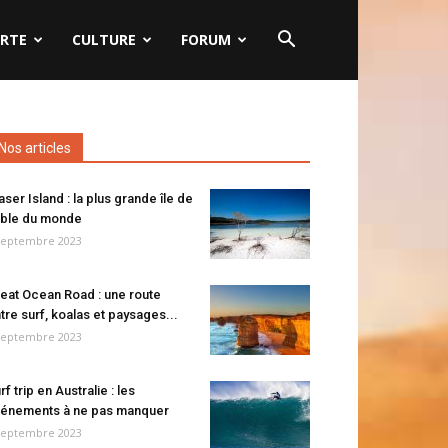
RTE
CULTURE
FORUM
Nos articles
aser Island : la plus grande île de
ble du monde
septembre 2023
eat Ocean Road : une route
tre surf, koalas et paysages...
septembre 2023
rf trip en Australie : les
énements à ne pas manquer
septembre 2023