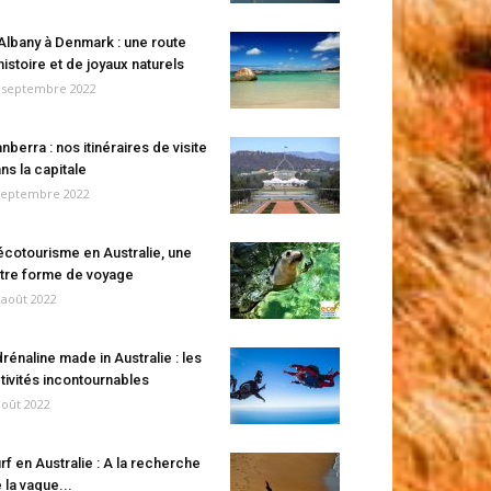
Albany à Denmark : une route
histoire et de joyaux naturels
 septembre 2022
nberra : nos itinéraires de visite
ns la capitale
septembre 2022
écotourisme en Australie, une
tre forme de voyage
 août 2022
rénaline made in Australie : les
tivités incontournables
août 2022
rf en Australie : A la recherche
 la vague...