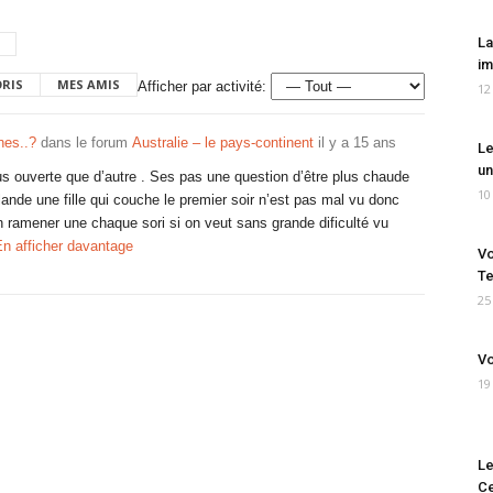
La
im
ORIS
MES AMIS
Afficher par activité:
12
nes..?
dans le forum
Australie – le pays-continent
il y a 15 ans
Le
un
plus ouverte que d’autre . Ses pas une question d’être plus chaude
10
ande une fille qui couche le premier soir n’est pas mal vu donc
n ramener une chaque sori si on veut sans grande dificulté vu
En afficher davantage
Vo
Te
25
Vo
19
Le
Ce