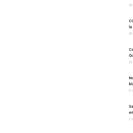
30
CO
la
30
Ca
Qu
23
No
bl
9 
Sa
em
2 