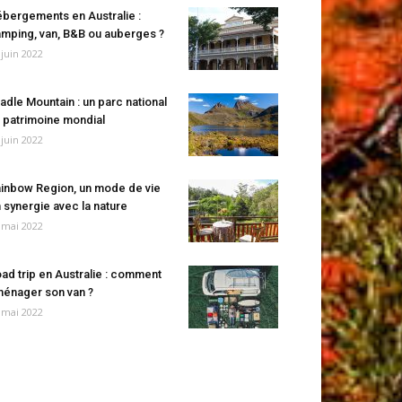
bergements en Australie :
mping, van, B&B ou auberges ?
 juin 2022
adle Mountain : un parc national
 patrimoine mondial
 juin 2022
inbow Region, un mode de vie
 synergie avec la nature
 mai 2022
ad trip en Australie : comment
énager son van ?
 mai 2022