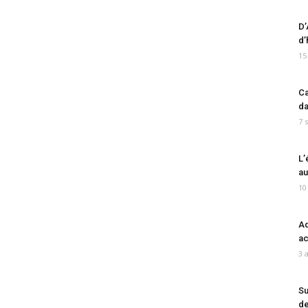
D’
d’
15
Ca
da
7 
L’
au
10
Ad
ac
3 
Su
de