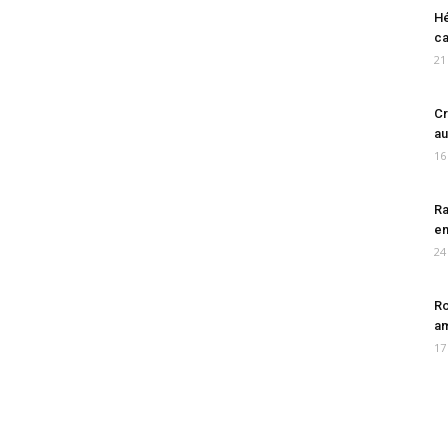
Hé
ca
21
Cr
au
16
Ra
en
24
Ro
am
17