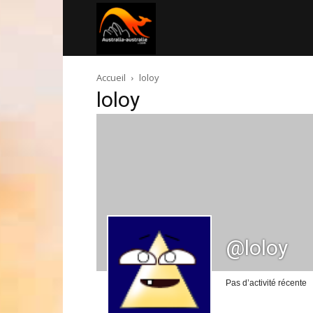
Australia-
Accueil
loloy
australie.com
loloy
@loloy
Pas d’activité récente