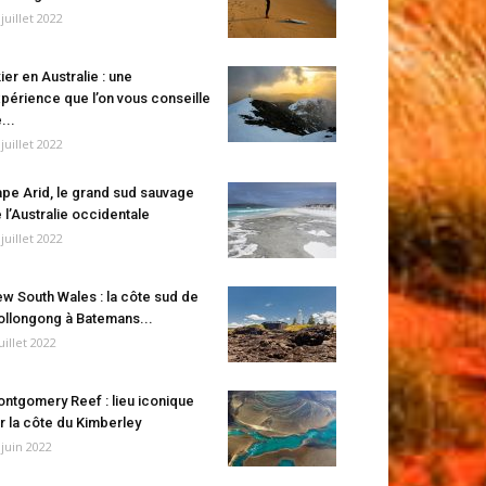
 juillet 2022
ier en Australie : une
périence que l’on vous conseille
...
 juillet 2022
pe Arid, le grand sud sauvage
 l’Australie occidentale
 juillet 2022
w South Wales : la côte sud de
llongong à Batemans...
juillet 2022
ntgomery Reef : lieu iconique
r la côte du Kimberley
 juin 2022