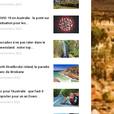
 novembre 2022
VID-19 en Australie : le point sur
 situation pour les...
 novembre 2022
scades à ne pas rater dans le
eensland : notre top...
 novembre 2022
rth Stradbroke Island, le paradis
anc de Brisbane
novembre 2022
c pour l’Australie : que faut-il
porter pour un an Down...
novembre 2022