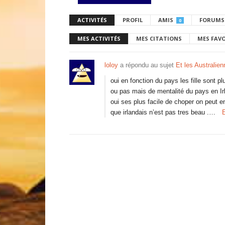
ACTIVITÉS
PROFIL
AMIS
FORUMS
0
MES ACTIVITÉS
MES CITATIONS
MES FAV
loloy
a répondu au sujet
Et les Australien
oui en fonction du pays les fille sont 
ou pas mais de mentalité du pays en Irl
oui ses plus facile de choper on peut e
que irlandais n’est pas tres beau .…