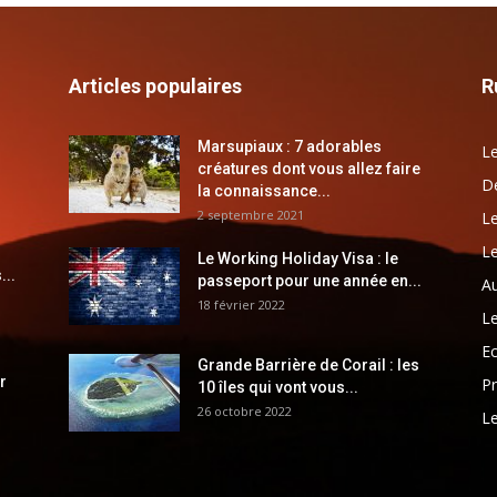
Articles populaires
R
Marsupiaux : 7 adorables
Le
créatures dont vous allez faire
Dé
la connaissance...
2 septembre 2021
Le
Le
Le Working Holiday Visa : le
...
passeport pour une année en...
Au
18 février 2022
Le
E
Grande Barrière de Corail : les
r
Pr
10 îles qui vont vous...
26 octobre 2022
Le