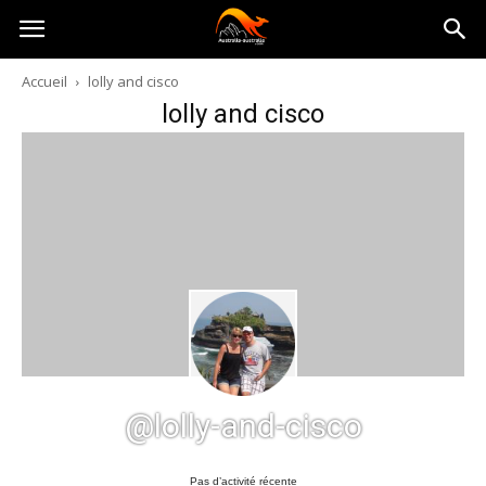
Australia-
Accueil
lolly and cisco
lolly and cisco
australie.com
@lolly-and-cisco
Pas d’activité récente