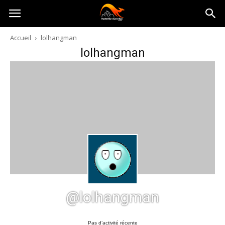
Australia-
Accueil
lolhangman
lolhangman
australie.com
@lolhangman
Pas d’activité récente