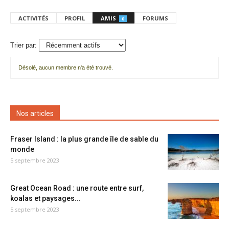
ACTIVITÉS
PROFIL
AMIS
FORUMS
0
Trier par:
Désolé, aucun membre n'a été trouvé.
Mes
amis
Nos articles
Fraser Island : la plus grande île de sable du
monde
5 septembre 2023
Great Ocean Road : une route entre surf,
koalas et paysages...
5 septembre 2023