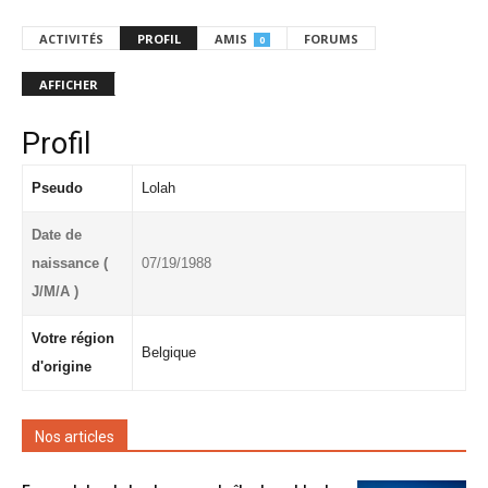
ACTIVITÉS
PROFIL
AMIS
FORUMS
0
AFFICHER
Profil
Pseudo
Lolah
Date de
naissance (
07/19/1988
J/M/A )
Votre région
Belgique
d'origine
Nos articles