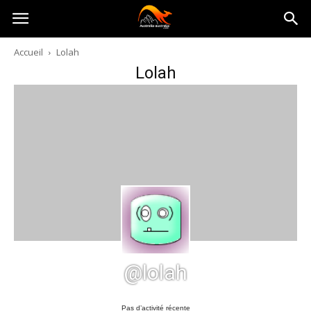
Australia-
Accueil
Lolah
Lolah
australie.com
@lolah
Pas d’activité récente