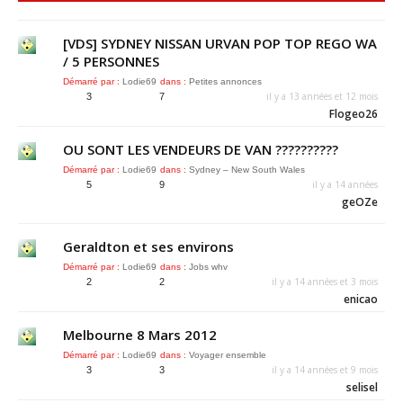
[VDS] SYDNEY NISSAN URVAN POP TOP REGO WA
/ 5 PERSONNES
Démarré par :
Lodie69
dans :
Petites annonces
il y a 13 années et 12 mois
3
7
Flogeo26
OU SONT LES VENDEURS DE VAN ??????????
Démarré par :
Lodie69
dans :
Sydney – New South Wales
il y a 14 années
5
9
geOZe
Geraldton et ses environs
Démarré par :
Lodie69
dans :
Jobs whv
il y a 14 années et 3 mois
2
2
enicao
Melbourne 8 Mars 2012
Démarré par :
Lodie69
dans :
Voyager ensemble
il y a 14 années et 9 mois
3
3
selisel