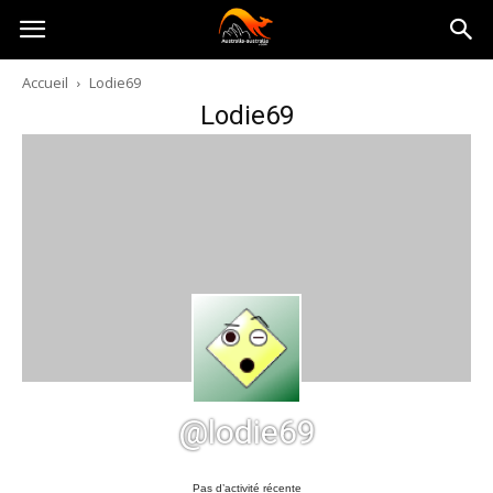
Australia-
Accueil
Lodie69
Lodie69
australie.com
@lodie69
Pas d’activité récente