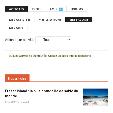
ACTIVITÉS
PROFIL
AMIS
FORUMS
0
MES ACTIVITÉS
MES CITATIONS
MES FAVORIS
MES AMIS
Afficher par activité:
Aucune activité n'a été trouvée. Utilisez un autre filtre de recherche.
Nos articles
Fraser Island : la plus grande île de sable du
monde
5 septembre 2023