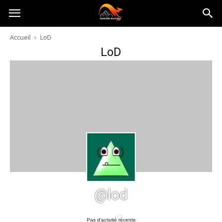
Australia-
Accueil
LoD
LoD
australie.com
@lod
Pas d’activité récente