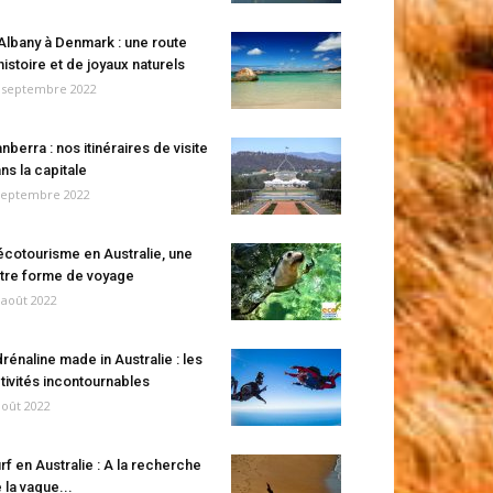
Albany à Denmark : une route
histoire et de joyaux naturels
 septembre 2022
nberra : nos itinéraires de visite
ns la capitale
septembre 2022
écotourisme en Australie, une
tre forme de voyage
 août 2022
rénaline made in Australie : les
tivités incontournables
août 2022
rf en Australie : A la recherche
 la vague...