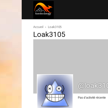
Australia-
Accueil
Loak3105
australie.com
Loak3105
@loak31
Pas d’activité récente