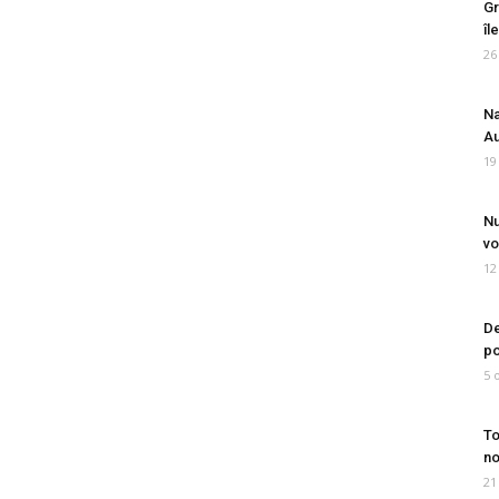
Gr
îl
26
Na
Au
19
Nu
vo
12
De
po
5 
To
no
21