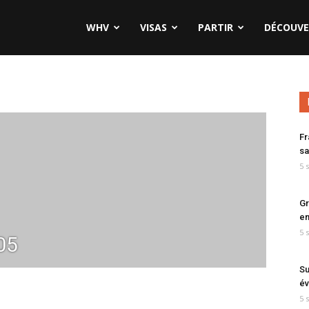
WHV
VISAS
PARTIR
DÉCOUVE
Fr
sa
5 
Gr
en
5 
05
Su
év
5 