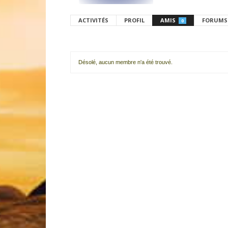
ACTIVITÉS
PROFIL
AMIS
FORUMS
0
Désolé, aucun membre n'a été trouvé.
Mes
amis