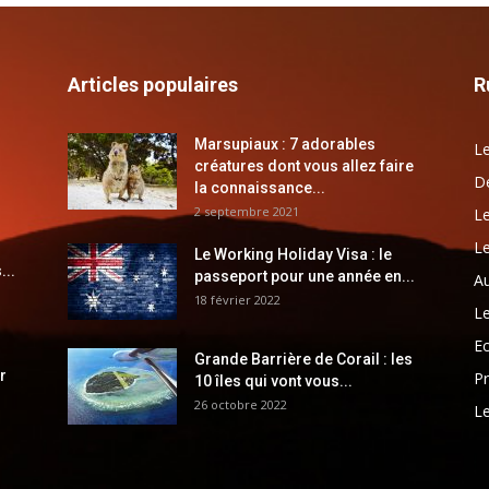
Articles populaires
R
Marsupiaux : 7 adorables
Le
créatures dont vous allez faire
Dé
la connaissance...
2 septembre 2021
Le
Le
Le Working Holiday Visa : le
...
passeport pour une année en...
Au
18 février 2022
Le
E
Grande Barrière de Corail : les
r
Pr
10 îles qui vont vous...
26 octobre 2022
Le