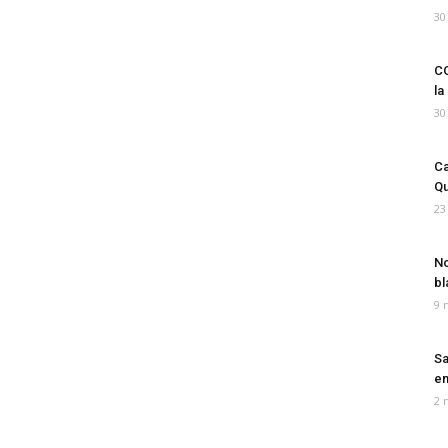
30
CO
la
30
Ca
Qu
23
No
bl
9 
Sa
em
2 