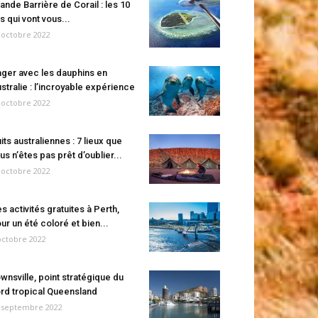
ande Barrière de Corail : les 10
es qui vont vous...
 octobre 2022
ger avec les dauphins en
stralie : l’incroyable expérience
 octobre 2022
its australiennes : 7 lieux que
us n’êtes pas prêt d’oublier...
 octobre 2022
s activités gratuites à Perth,
ur un été coloré et bien...
octobre 2022
wnsville, point stratégique du
rd tropical Queensland
 septembre 2022