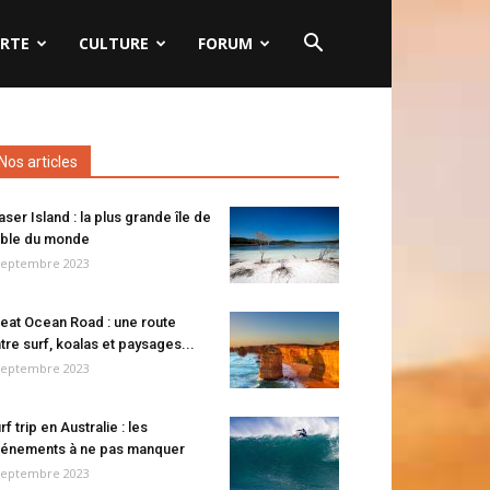
RTE
CULTURE
FORUM
Nos articles
aser Island : la plus grande île de
ble du monde
septembre 2023
eat Ocean Road : une route
tre surf, koalas et paysages...
septembre 2023
rf trip en Australie : les
énements à ne pas manquer
septembre 2023