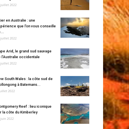
 juillet 2022
ier en Australie : une
périence que l’on vous conseille
...
 juillet 2022
pe Arid, le grand sud sauvage
 l’Australie occidentale
 juillet 2022
w South Wales : la côte sud de
llongong à Batemans...
juillet 2022
ntgomery Reef : lieu iconique
r la côte du Kimberley
 juin 2022