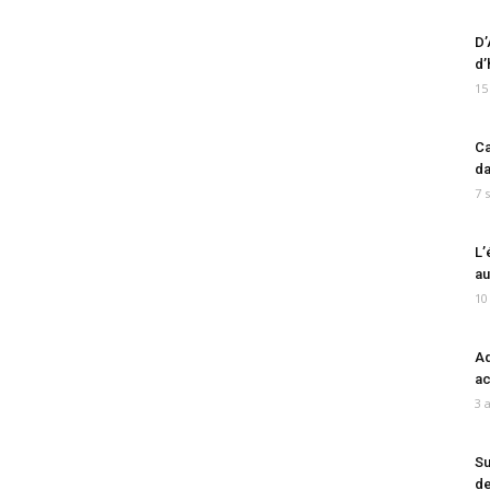
D’
d’
15
Ca
da
7 
L’
au
10
Ad
ac
3 
Su
de