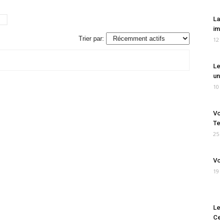
La
im
Trier par:
12
Le
un
10
Vo
Te
25
Vo
19
Le
Ce