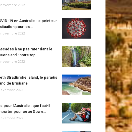
 novembre 2022
VID-19 en Australie : le point sur
 situation pour les...
 novembre 2022
scades à ne pas rater dans le
eensland : notre top...
 novembre 2022
rth Stradbroke Island, le paradis
anc de Brisbane
novembre 2022
c pour l’Australie : que faut-il
porter pour un an Down...
novembre 2022