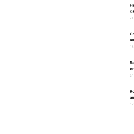
Hé
ca
21
Cr
au
16
Ra
en
24
Ro
am
17