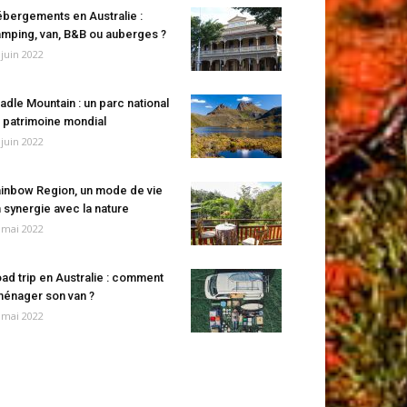
bergements en Australie :
mping, van, B&B ou auberges ?
 juin 2022
adle Mountain : un parc national
 patrimoine mondial
 juin 2022
inbow Region, un mode de vie
 synergie avec la nature
 mai 2022
ad trip en Australie : comment
énager son van ?
 mai 2022