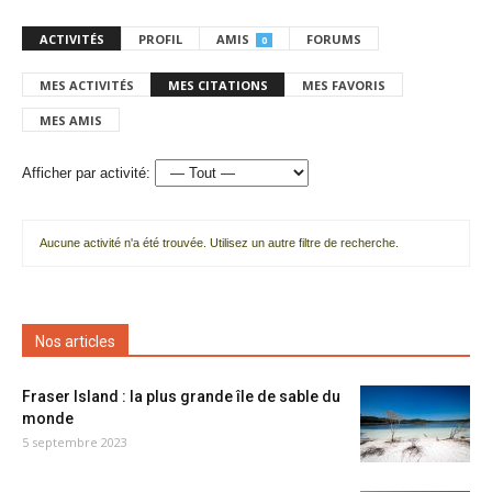
ACTIVITÉS
PROFIL
AMIS
FORUMS
0
MES ACTIVITÉS
MES CITATIONS
MES FAVORIS
MES AMIS
Afficher par activité:
Aucune activité n'a été trouvée. Utilisez un autre filtre de recherche.
Nos articles
Fraser Island : la plus grande île de sable du
monde
5 septembre 2023