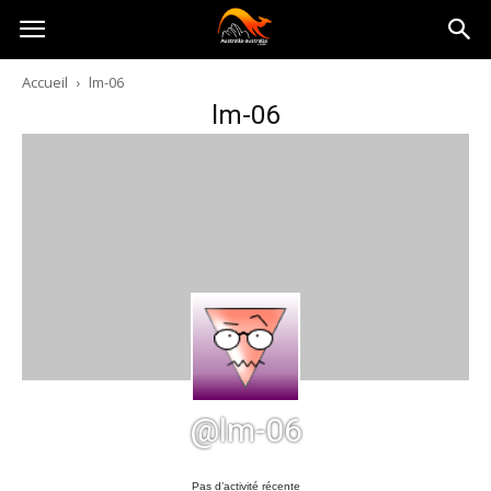
Australia-
Accueil
lm-06
lm-06
australie.com
@lm-06
Pas d’activité récente