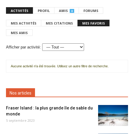
ACTIVITÉS
PROFIL
AMIS
FORUMS
0
MES ACTIVITÉS
MES CITATIONS
MES FAVORIS
MES AMIS
Afficher par activité:
Aucune activité n'a été trouvée. Utilisez un autre filtre de recherche.
Nos articles
Fraser Island : la plus grande île de sable du
monde
5 septembre 2023