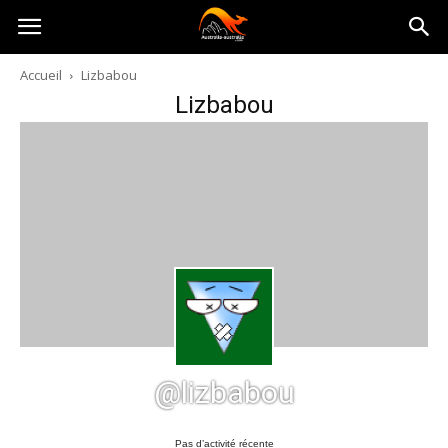
Australia-
Accueil
Lizbabou
Lizbabou
australie.com
@lizbabou
Pas d’activité récente