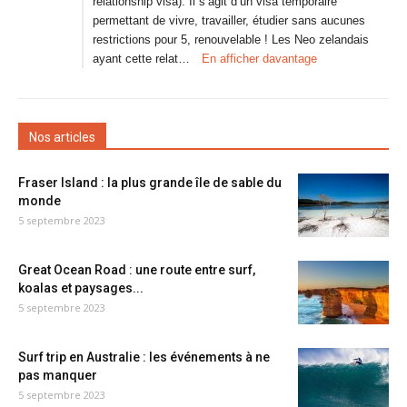
relationship visa). Il s’agit d’un visa temporaire
permettant de vivre, travailler, étudier sans aucunes
restrictions pour 5, renouvelable ! Les Neo zelandais
ayant cette relat…
En afficher davantage
Nos articles
Fraser Island : la plus grande île de sable du
monde
5 septembre 2023
Great Ocean Road : une route entre surf,
koalas et paysages...
5 septembre 2023
Surf trip en Australie : les événements à ne
pas manquer
5 septembre 2023