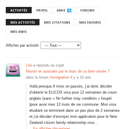
ACTIVITÉS
PROFIL
AMIS
FORUMS
0
MES ACTIVITÉS
MES CITATIONS
MES FAVORIS
MES AMIS
Afficher par activité:
Lita
a répondu au sujet
Rester en australie par le biais de sa bien aimée ?
dans le forum
Immigration
il y a 10 ans
Voilà presque 8 mois on passés, j’ai donc décider
d’obtenir le ELICOS visa pour 12 semaines de cours
anglais (sans « No further stay condition » houpiii
)pour avoir mes 12 mois de vie commune. Mon visa
étudiant se terminent dans un peu plus de 2 semaines
et j’ai décider d’envoyer mon application pour le New
Zealand citizen family relationship visa…
En afficher davantage