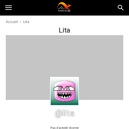
Australia-
Accueil
Lita
Lita
australie.com
@lita
Pas d’activité récente